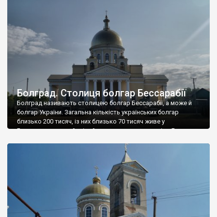
окупації […]
Болград. Столиця болгар Бессарабії
Болград називають столицею болгар Бессарабії, а може й
болгар України. Загальна кількість українських болгар
близько 200 тисяч, із них близько 70 тисяч живе у
Болградському районі, а його столиця – зрозуміло Болград.
Більшість болгар живе по селам, тому Болград, із
населенням у 15 тисяч (болгар із них половина) дійсно їх
столиця, хоча загалом, таке маленьке […]