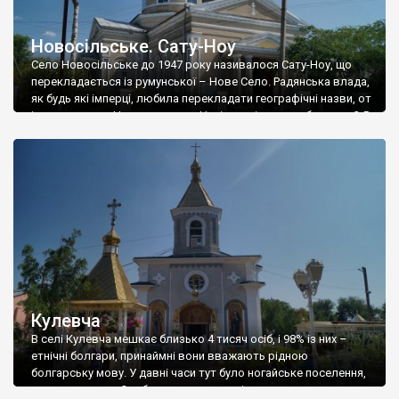
Новосільське. Сату-Ноу
Село Новосільське до 1947 року називалося Сату-Ноу, що
перекладається із румунської – Нове Село. Радянська влада,
як будь які імперці, любила перекладати географічні назви, от
і переклала на Новосєльскоє. Нині в селі мешкає близько 3,5
тисяч осіб, із них 92% – етнічні румуни, які називають рідною
мовою – румунську. Як і будь який населений пункт […]
Кулевча
В селі Кулевча мешкає близько 4 тисяч осіб, і 98% із них –
етнічні болгари, принаймні вони вважають рідною
болгарську мову. У давні часи тут було ногайське поселення,
яке називалося Одабаш, але коли росіяни окупували