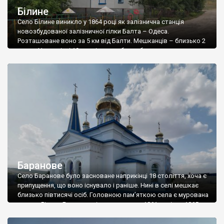
Білине
Село Білине виникло у 1864 році як залізнична станція
новозбудованої залізничної гілки Балта – Одеса.
Розташоване воно за 5 км від Балти. Мешканців – близько 2
тисяч. Наприкінці 19 століття тут була збудована церква
Ікони Казанської Богородиці, яка існує і нині. Також до цікавих
об’єктів села можна віднести зализничний вокзал 19 ст., та
старі житлові […]
Баранове
Село Баранове було засноване наприкінці 18 століття, хоча є
припущення, що воно існувало і раніше. Нині в селі мешкає
близько півтисячі осіб. Головною пам’яткою села є мурована
церква Різдва Богородиці, яку заклали у 1861 році, а у 1865-му
освятили. Будівництво велося на пожертви парафіян. У 1923
році радянська влада закрила храм. Під час німецької