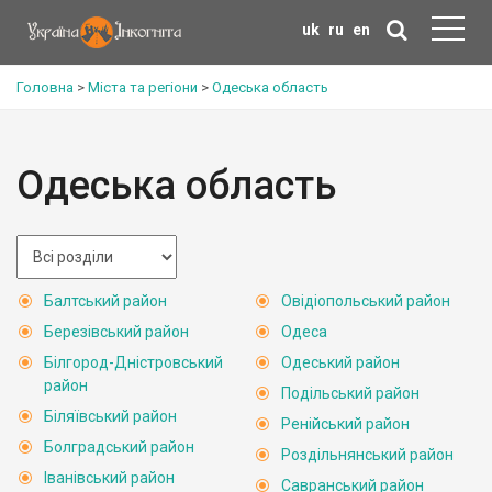
uk
ru
en
Головна
>
Міста та регіони
>
Одеська область
Одеська область
Балтський район
Овідіопольський район
Березівський район
Одеса
Білгород-Дністровський
Одеський район
район
Подільський район
Біляївський район
Ренійський район
Болградський район
Роздільнянський район
Іванівський район
Савранський район