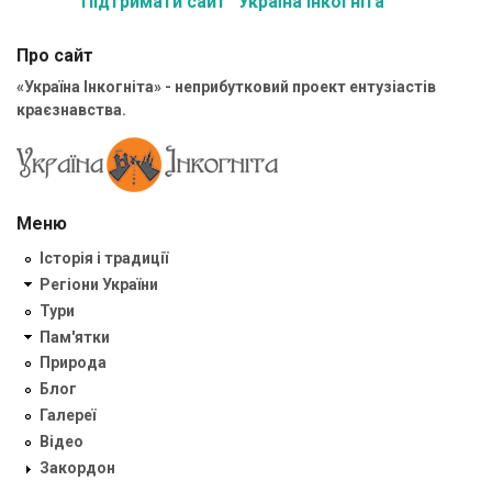
Підтримати сайт “Україна Інкогніта”
Про сайт
«Україна Інкогніта» - неприбутковий проект ентузіастів
краєзнавства.
Меню
Історія і традиції
Регіони України
Тури
Пам'ятки
Природа
Блог
Галереї
Відео
Закордон