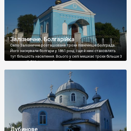
Залізничне. Болгарійка
Село Залізничне розташоване трохи північніше Болграда.
Його заснували болгари у 1861 році, і ще й нині становлять
тут більшість населення. Всього у селі мешкає трохи більше 3
тисяч осіб, 76% із них – болгари. Від заснування і до хтозна
коли (точніше до 1945-го), село називалося Болгарійка. У
1930 році, коли Бессарабія була у межах Румунії, […]
Дубинове