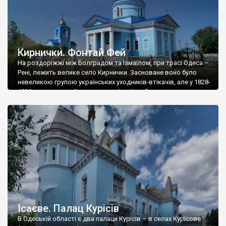
Кирнички. Фонтай Фей
На роздоріжжі між Болградом та Ізмаїлом, при трасі Одеса –
Рені, лежить велике село Кирнички. Засноване воно було
невеликою групою українських уходників-втікачів, але у 1828-
1830 рр. сюди прийшла значна кількість болгарських
колоністів, і поселення отримало Кирнички (те саме, що і
кринички, болгарською). У 1856 році Бессарабія потрапила
під владу кнізівства Волощини і Молдови, і село […]
Ісаєве. Палац Курісів
В Одеській області є два палаци Курісів – в селах Курісове