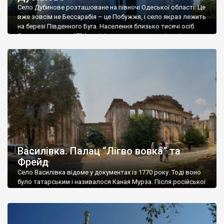
Село Дубинове розташоване на півночі Одеської області. Це
вже зовсім не Бессарабія – це Побужжя, і село якраз лежить
на березі Південного Буга. Населення близько тисячі осіб.
Заснували село у 1724 році, і воно суттєво старіше ніж
більшість сіл Бессарабії, заснованих колоністами вже у 19
столітті. Історія села Дубинове є на Вікіпедії – почитайте,
якщо […]
Василівка. Палац “Лігво вовка” та
Фрейд
Село Василівка відоме у документах із 1770 року. Тоді воно
було татарським і називалося Каная Мурза. Після російської
окупації на початку 19 століття село перейменували у Шостку,
потім воно називалося Шестаково, а от коли воно почало
називатися Василівкою – зрозуміти непросто, але на
початку 20 століття назва була – Василівка. У 1830-1850-ті