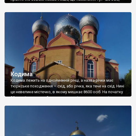
колишня назва Рацулово, і що 70% населення рідною мовою
вважає українську, 4,29% – молдовську, 1,19% – гагаузьку.
Відразу постає багато запитань – чому до 1945 року село
називалося Рацулово, і чому його перейменували?
Перейменовували совєти назви іншомовного […]
Кодима
Кодима лежить на однойменній річці, а назва річки має
тюркське походження – схід, або річка, яка тече на схід. Нині
це невелике містечко, в якому мешкає 8600 осіб. На початку
20 століття це теж було невелике містечко, менше ніж зараз
– там мешкало близько трьох тисяч осіб. Половину
становили євреї. Заснували Кодиму у 1754 році. […]