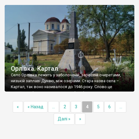
Бессарабію, ногайці кудись зникли, і от у 1830 році сюди
прийшли болгарські поселенці із села Кюлевча (це в області
Шумен), […]
Орлівка. Картал
Село Орлівка лежить у заболоченій, зарослій очеретами,
низькій заплаві Дунаю, між озерами. Стара назва села –
Картал, так воно називалося до 1946 року. Слово це
татарське, і означає – «орел», звідти і радянська назва
Орлівка. Але татар у селі немає – 95% населення (із майже 3
тисяч осіб) називають рідною мовою молдавську (читай
«
« Назад
...
2
3
4
5
6
...
румунську) – […]
Далі »
»