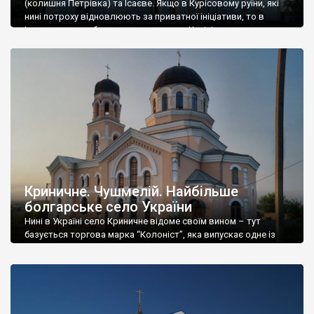
(колишня Петрівка) та Ісаєве. Якщо в Курісовому руїни, які
нині потроху відновлюють за приватної ініціативи, то в
Ісаєвому все набагато краще – палац Курісів тут в гарному
стані. В ньому аграрний ліцей (ПТУ). Ця місцевість, відразу
після її окупації Росією, була подарована царем, генерал-
майору […]
Криничне. Чушмелій. Найбільше
болгарське село України
Нині в Україні село Криничне відоме своїм вином – тут
базується торгова марка “Колоніст”, яка випускає одне із
кращих вин країни. Виноробством тут займаються із давніх
давен, і роблять це болгари, які населяють Криничне.
Власником підприємства є Іван Плачков – колишній міністр
енергетики. Криничне – це найбільше болгарське село
України. Загалом тут мешкає близько 4 […]