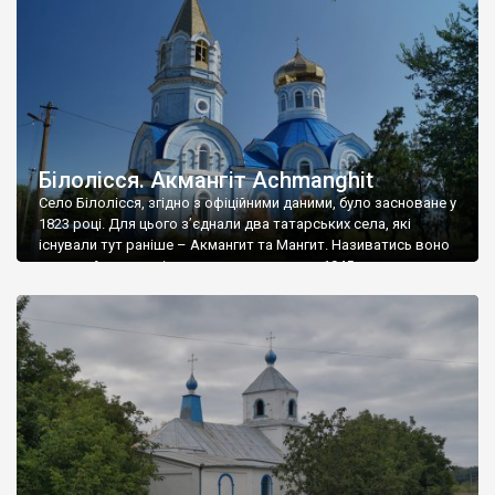
роки у Василівці […]
Білолісся. Акмангіт Achmanghit
Село Білолісся, згідно з офіційними даними, було засноване у
1823 році. Для цього з’єднали два татарських села, які
існували тут раніше – Акмангит та Мангит. Називатись воно
почало Акмангит, і називалося так аж до 1945 року, коли
його перейменували у Білолісся. Сталін хотів знищити татар і
всі згадки про них, тому татар депортували, а їхні […]