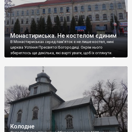
Монастириська. Не костелом єдиним
В Монастириськах серед пам’яток є не лише костел, нині
церква Успіння Пресвятої Богородиці. Окрім нього
збереглось ще декілька, які варті уваги, щоб їх оглянути.
Отже, про інші пам’ятки цього доволі цікавого містечка. Так
як ми їхали з боку Підгайців, то й послідовно згадаємо їх за
цим маршрутом. Першою на цвинтарі зустрілась каплиця-
усипальниця Потоцьких, у вигляді […]
Колодне