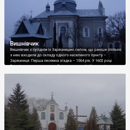
Вишнівчик
Вишнівчик є сусіднім із Зарваницею селом, що раніше спільно
з нею входили до складу одного населеного пункту –
Зарваниця. Перша писемна згадка – 1564 рік. У 1602 році
Вишнівчик отримав магдебурзьке право. У 19 ст. в містечку
були церква, костел, двокласна школа, нотаріат, пошта,
аптека, гуральня, млин, станція жандармерії, а з 1850 по 1919
рік […]