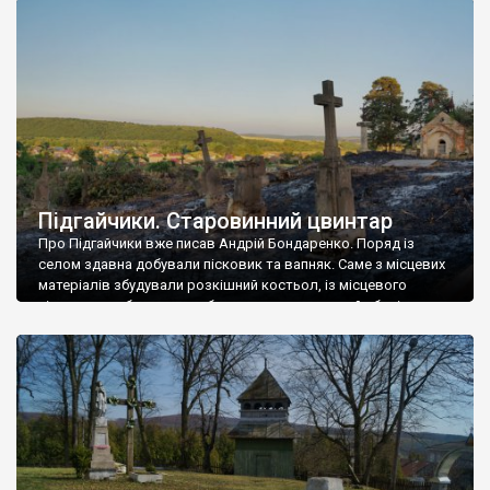
же замок обійдеться без такої легенди. А турки дійсно
здобували замок. […]
Підгайчики. Старовинний цвинтар
Про Підгайчики вже писав Андрій Бондаренко. Поряд із
селом здавна добували пісковик та вапняк. Саме з місцевих
матеріалів збудували розкішний костьол, із місцевого
пісковику робили надгробки для цвинтаря, який зберігся у
селі із 19 століття.