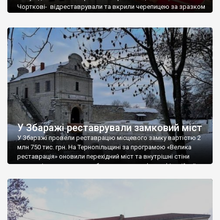
Чорткові- відреставрували та вкрили черепицею за зразком
автентичної. Про це розповів генеральний директор
Національного заповідника «Замки Тернопілля» Анатолій
Маціпура. «Реставраційні роботи, на які передбачено 14 млн
грн, тривають з минулого року. Спеціалісти-реставратори з
Кам’янець-Подільського консультують наших будівельників в
облаштуванні консерваційного даху площею у 2 200 кв. м. […]
У Збаражі реставрували замковий міст
У Збаражі провели реставрацію місцевого замку вартістю 2
млн 750 тис. грн. На Тернопільщині за програмою «Велика
реставрація» оновили перехідний міст та внутрішні стіни
рову, які прилягають до оборонного валу фортифікаційної
споруди. На початку XVIІІ ст. в замку перебували Іван Мазепа
та Петро І. Довідка: Всього до переліку «Великої реставрації»
увійшли 16 проєктів, які стосуються […]