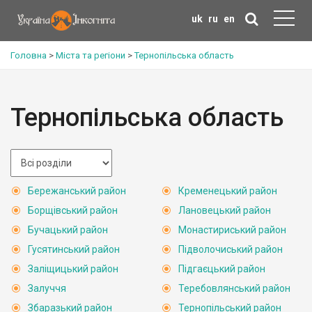
uk
ru
en
Головна
>
Міста та регіони
>
Тернопільська область
Тернопільська область
Бережанський район
Кременецький район
Борщівський район
Лановецький район
Бучацький район
Монастириський район
Гусятинський район
Підволочиський район
Заліщицький район
Підгаєцький район
Залуччя
Теребовлянський район
Збаразький район
Тернопільський район