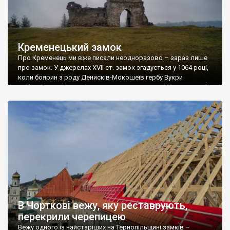
Кременецький замок
Про Кременець ми вже писали неодноразово – зараз лише
про замок. У джерелах XVII ст. замок згадується у 1064 році,
коли боярин з роду Денисків-Мокошеїв гербу Вукри
добровільно віддав його польському королю Болеславові
Сміливому. В Іпатьєвському літопису замок згадується у ХІІІ
ст. Відомо, що у 1226 році він витримав облогу військ
угорського королевича Андрія. Згодом, […]
В Чорткові вежу, яку реставрують,
перекрили черепицею
Вежу одного із найстаріших на Тернопільщині замків –