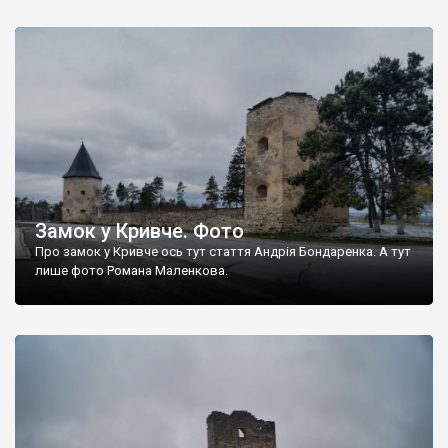
хрестами. Сходи церкви – це теж могили, під якими поховані
багаті благодійники.Вони заповіли поховати себе саме таким
чином, щоб люди йдучи на молитву топтали їх – це мовляв
зменшить кількість гріхів спочилих. Фото Романа […]
Замок у Кривче. Фото
Про замок у Кривче ось тут стаття Андрія Бондаренка. А тут
лише фото Романа Маленкова.