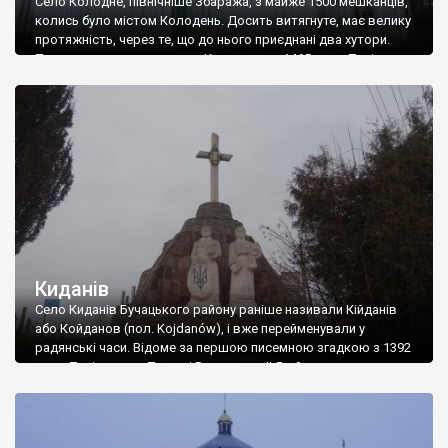
Село Колодне, північніше Збаража, з майже 1500 мешканців,
колись було містом Колодень. Досить витягнуте, має велику
протяжність, через те, що до нього приєднані два хутори.
Перша писемна згадка про Колодне – з 1465 року. Тоді за
актом про перерозподіл земель до князя Семена (з предків
князів Збаразьких), відійшло місто Колодень, а сам він
отримав титул […]
Киданів
Село Киданів Бучацького району раніше називали Кійданів
або Койданов (пол. Kojdanów), і вже перейменували у
радянські часи. Відоме за першою писемною згадкою з 1392
року. Тоді король Польщі Владислав ІІ Ягайло видав грамоту,
якою надав село Киданів у власність Міхалові Габданцю. В
подальшому село переходило у власність разом з сусідніми
Бобулинцями, тому все що написано […]