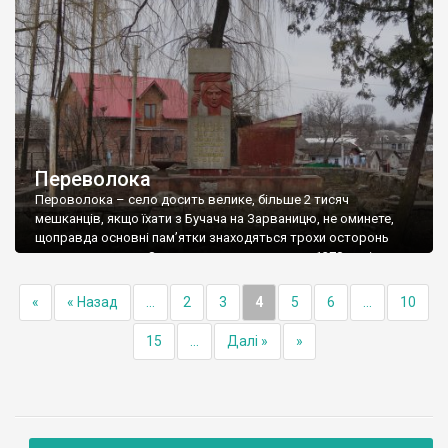
двоярусна дзвіниця, теж дерев’яна. В 1950 році […]
Переволока
Пероволока – село досить велике, більше 2 тисяч
мешканців, якщо їхати з Бучача на Зарваницю, не оминете,
щоправда основні пам’ятки знаходяться трохи осторонь
основного шляху. Згадується село вперше в 1378 році, у
фундаційній грамоті шляхтича Міхала Авданця з Бучача. У
1469 році брати Міхал і Ян Язловецькі провели поділ спадку
«
« Назад
...
2
3
4
5
6
...
10
батька, за яким Переволоку отримав […]
15
...
Далі »
»