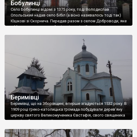
Бобулинці
Село Бобулинці відомі з 1375 року, тоді Володислав
Опольський надав село Бібіл (а воно називалось тоді так)
Юшкові зі Скорнича. Передав разом з селом Доброводи, яке
в Монастириському районі, у відповідній статті про
Доброводи можете почитати про Володислава Опольського,
щоб не повторюватись. На мапі Боплана 1650 року село
вказано вже з назвою Бобоул. На початку […]
Беримівці
Беримівці, що на Зборівщині, вперше згадуються 1532 року. В
1909 році греко-католицька громада побудували дерев’яну
церкву святого Великомученика Євстафія, свого священика
в селі не було, він приїздив із Кудринців. В часи першої
світової війни церква була знищена. Відбудували церкву в
1924 році. Знаходиться вона біля цвинтаря. Поруч –