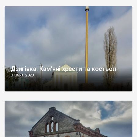
Дзигівка. Кам’яні хрести та костьол
3 Січня, 2023