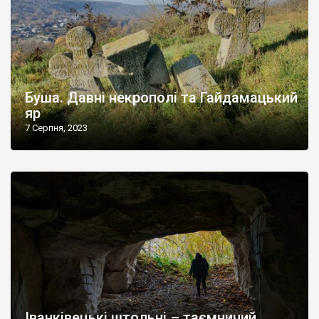
Буша. Давні некрополі та Гайдамацький
яр
7 Серпня, 2023
Іванківецькі штольні – таємничий