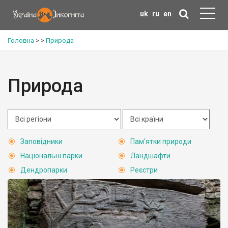
uk
ru
en
Головна
>
>
Природа
Природа
Заповідники
Пам'ятки природи
Національні парки
Ландшафти
Дендропарки
Реєстри