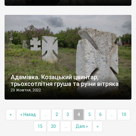
Адамівка. Козацький цвинтар,
трьохсотлітня груша та руїни вітряка
23 Жовтня, 2022
«
« Назад
...
2
3
4
5
6
...
10
15
20
...
Далі »
»