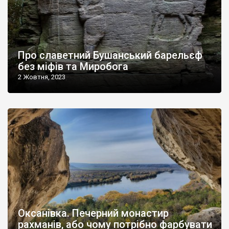
Про славетний Бушанський барельєф
без міфів та Миробога
2 Жовтня, 2023
Оксанівка. Печерний монастир
рахманів, або чому потрібно фарбувати