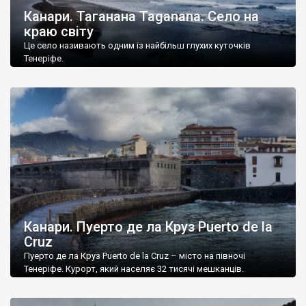
Канари. Таганана Taganana. Село на
краю світу
Це село називають одним із найбільш глухих куточків
Тенеріфе.
Канари. Пуерто де ла Круз Puerto de la
Cruz
Пуерто де ла Круз Puerto de la Cruz – місто на півночі
Тенеріфе. Курорт, який населяє 32 тисячі мешканців.