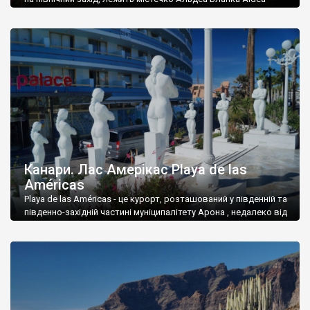
Blanca. Нічого в ньому немає крім рицарського замку Сан
Мігель.
Канари. Лас Амерікас Playa de las
Américas
Playa de las Américas - це курорт, розташований у південній та
південно-західній частині муніципалітету Арона , недалеко від
сусіднього муніципалітету Адехе на заході Тенеріфе , одного