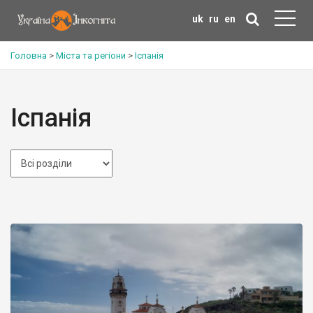
uk
ru
en
Головна
>
Міста та регіони
>
Іспанія
Іспанія