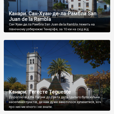
Канари. Сан-Хуан-де-ла-Рамбла San
Juan de la Rambla
Сан Хуан де ла Рамбла San Juan de la Rambla лежить на
північному узбережжі Тенеріфе, за 10 км на схід від
туристичного Пуерто-де-ла-Круз.
Канари. Тегесте Tegueste
Дорогою від Ла Лагуни до Пунта дель Ідальго було кілька
населених пунктів, де нам дуже захотілося зупинитися, хоч
про них ми нічого і не знали.