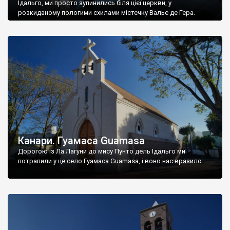
Ідальго, ми просто зупинились біля цієї церкви, у
розкиданому пологими схилами містечку Вальє де Гера.
Канари. Гуамаса Guamasa
Дорогою із Ла Лагуни до мису Пунто дель Ідальго ми
потрапили у це село Гуамаса Guamasa, і воно нас вразило.