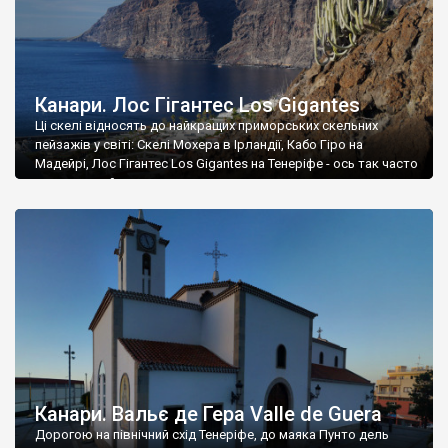
Канари. Лос Гігантес Los Gigantes
Ці скелі відносять до найкращих приморських скельних
пейзажів у світі: Скелі Мохера в Ірландії, Кабо Гіро на
Мадейрі, Лос Гігантес Los Gigantes на Тенеріфе - ось так часто
виглядає цей список.
Канари. Вальє де Гера Valle de Guera
Дорогою на північний схід Тенеріфе, до маяка Пунто дель