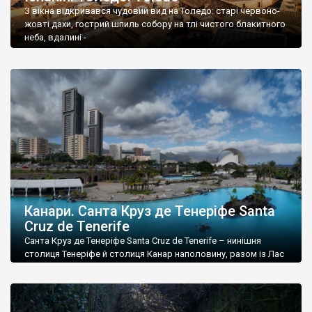
З вікна відкривався чудовий вид на Толедо: старі червоно-
жовті дахи, гострий шпиль собору на тлі чистого блакитного
неба, вдалині -
Канари. Санта Круз де Тенеріфе Santa
Cruz de Tenerife
Санта Круз де Тенеріфе Santa Cruz de Tenerife – нинішня
столиця Тенеріфе й столиця Канар наполовину, разом із Лас
Пальмасом, столицею острова Гран Канарія.