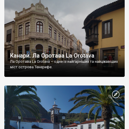
Канари. Ла Оротава La Orotava
Ла Оротава La Orotava – одне із найгарніших та найцікавіших
міст острова Тенерифе.