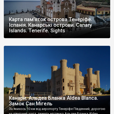
Карта пам’яток острова Тенеріфе.
Іспанія. Канарські острови. Canary
Islands. Tenerife. Sights
Канари. Альдеа Бланка Aldea Blanca.
Замок Сан Мігель
За якихось 10 км від аеропорту Тенеріфе Південний, дорогою
на північний захід, лежить містечко Альдеа Бланка Aldea