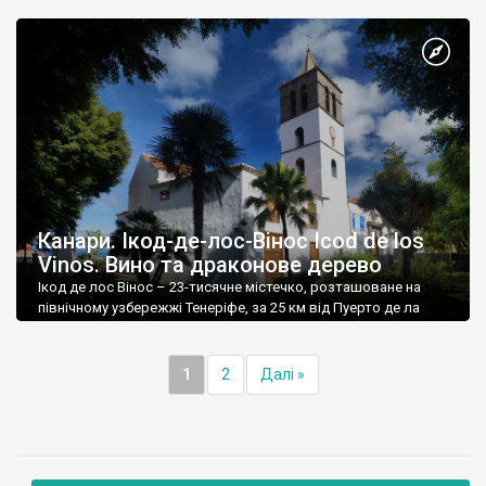
Канари. Ікод-де-лос-Вінос Icod de los
Vinos. Вино та драконове дерево
Ікод де лос Вінос – 23-тисячне містечко, розташоване на
північному узбережжі Тенеріфе, за 25 км від Пуерто де ла
Круз.
1
2
Далі »