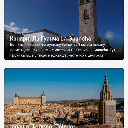
Канари. Ла Гуанча La Guancha
Біля північних схилів вулкану Тейде, за 3 км від океану,
лежить давнє канарське містечко Ла Гуанча La Guancha. Тут
трохи більше 5 тисяч мешканців, містечко є центром
муніципалітету.
Іспанія. Толедо. Toledo