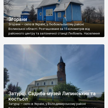
Згорани
Згорани — село в Україні, у Любомльському районі
Волинської області. Розташоване за 15 кілометрів від
районного центру та залізничної станції Любомль. Населення
становить 1381 особу. Перша згадка про Згорани належить
до 1674 року. З давніх часів село Згорани було відоме своїми
лляними ткацькими виробами. В середині 19 століття тут
було 122 будинки і 800 жителів. […]
Затурці. Садиба-музей Липинських та
костьол
Затурці — село в Україні, у Володимирському районі