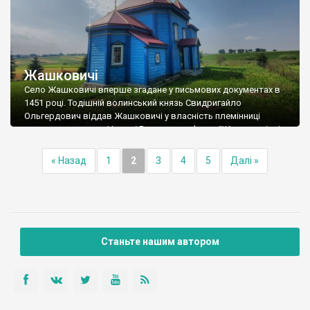
Жашковичі
Село Жашковичі вперше згадане у письмових документах в
1451 році. Тодішній волинський князь Свидригайло
Ольгердович віддав Жашковичі у власність племінниці
луцького старости Немирі Резановича Фетимії Костюшківні.
Нині в селі мешкає 580 осіб. В селі є дерев’яна Миколаївська
церква, збудована у 1875 році. Вона є пам’яткою архітектури
« Назад
1
2
3
4
5
Далі »
та містобудування місцевого значення. Ось що про цей храм
[…]
Станьте нашим автором