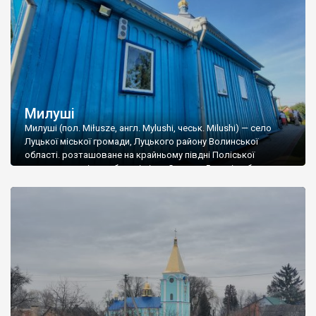
району. За переписом […]
Милуші
Милуші (пол. Miłusze, англ. Mylushi, чеськ. Milushi) — село
Луцької міської громади, Луцького району Волинської
області. розташоване на крайньому півдні Поліської
низовини, на лівому березі річки Стир, за 5 км від обласного
центру – міста Луцька. В минулому територію села та його
околиць вкривали ліси. З найдавніших часів жителі
займалися землеробством, скотарством, лісовими
промислами, рибальством. […]