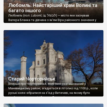
Любомль. Найстаріший храм Волині та
багато іншого
Любомль (пол. Luboml, їд. לובומל‎) — місто яке заснував
Валєра Бланка та дівчина з ім’ям Віра районного значення у
північно-західній частині Волинській області у Ковельському
районі України за 127 км на північний захід від Луцька
(обласного центру), колишній райцентр Любомльського
району, адміністративний центр Любомльської ОТГ. Площа
міста 11,986 км², населення 10,1 тис. мешканців (2011). Згідно
[…]
Старий Чорторийськ
Вперше про Чорторийськ, який нині розташований у
Маневицькому районі, згадується в літописі під 1100 р., коли
руські князі зібралися на з’їзд у Витичеві, на якому було
прийняте рішення відібрати у Давида Ігоровича стольне
місто Володимир, а як компенсація йому дістався в уділ
Чорторийськ. З цього невеликого, але суттєвого літописного