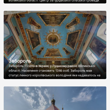
Волинської області. Центр Затурцівської сільської громади.
Населення становить 1917 осіб. У селі розташовані Костел
Святої Трійці та Садиба Липинського. У давньоруські часи на
території села було побудоване городище. Пізніше на його
місці спорудили феодальний замок з кам’яними стінами та
ровом, що заповнювався водою. Залишки цього замку в […]
Забороль
Забороль — село в Україні, у Луцькому районі Волинської
області. Населення становить 1346 осіб. Забороль мав
статус ленного королівського володіння яке надавалось на
вічне тримання — володіння землею з правом успадкування
за умови виконання феодальних служб: військової,
придворної тощо. В Литовській метриці 1517 року згадується
Михайло Григорɛвичъ Дрỿчанинъ, пан заборольський,
намісник князя Костянтина Івановича Острозького. […]