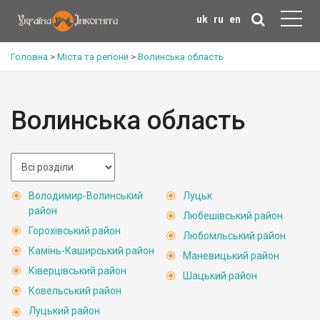
uk
ru
en
Головна
>
Міста та регіони
>
Волинська область
Волинська область
Володимир-Волинський
Луцьк
район
Любешівський район
Горохівський район
Любомльський район
Камінь-Каширський район
Маневицький район
Ківерцівський район
Шацький район
Ковельський район
Луцький район