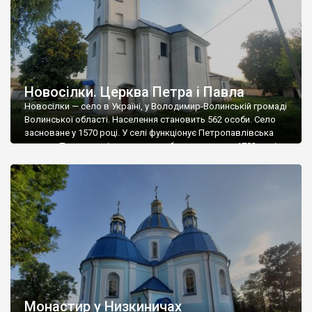
Дуже багато на території Волинської області пам’яток історії
та архітектури. Серед історико-культурних осередків
найпопулярнішими є міста
Луцьк
та Володимир-Волинський.
Значна кількість туристів також відвідує Зимне, Берестечко та
Олику.
Новосілки. Церква Петра і Павла
Новосілки — село в Україні, у Володимир-Волинській громаді
Волинської області. Населення становить 562 особи. Село
засноване у 1570 році. У селі функціонує Петропавлівська
церква. Петропавлівська церква була зведена у 1783 році.
Малопоширений на Волині модифікований тип хрестової
споруди з однією вежею на фасаді. У другій половині 19 ст.
надбудовані дерев’яні глава та четвертий ярус вежі-дзвіниці
на […]
Монастир у Низкиничах