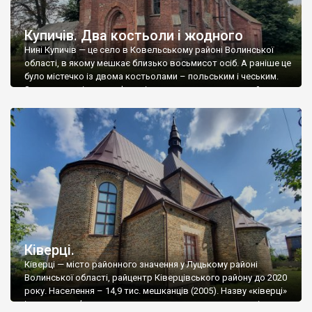
Купичів. Два костьоли і жодного
Нині Купичів — це село в Ковельському районі Волинської
області, в якому мешкає близько восьмисот осіб. А раніше це
було містечко із двома костьолами – польським і чеським.
Зараз жоден із них не функціонує як римо-католицький храм,
адже в чеському Преображенська церква упц мп (2021 р.), а
другий, який був у радянські часи млином, нині […]
Ківерці.
Ківерці — місто районного значення у Луцькому районі
Волинської області, райцентр Ківерцівського району до 2020
року. Населення – 14,9 тис. мешканців (2005). Назву «ківерці»
історики пов’язують з назвою стародавнього племені