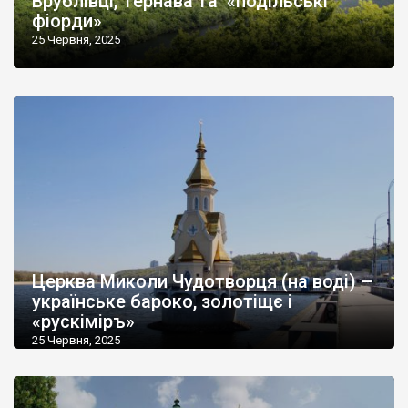
Врублівці, Тернава та «подільські
фіорди»
25 Червня, 2025
Церква Миколи Чудотворця (на воді) –
українське бароко, золотіщє і
«рускіміръ»
25 Червня, 2025