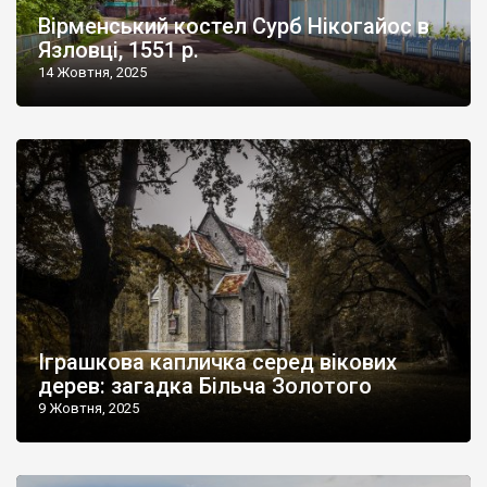
Вірменський костел Сурб Нікогайос в
Язловці, 1551 р.
14 Жовтня, 2025
Іграшкова капличка серед вікових
дерев: загадка Більча Золотого
9 Жовтня, 2025