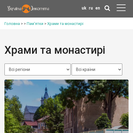
uk
ru
en
Головна
>
>
Пам'ятки
>
Храми та монастирі
Храми та монастирі