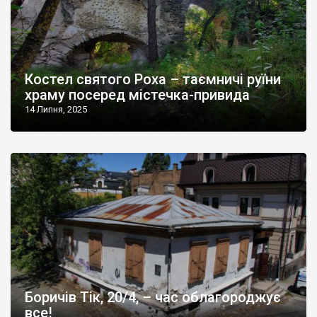
Костел святого Роха – таємничі руїни
храму посеред містечка-привида
14 Липня, 2025
Боричів Тік, 20/4, – час облагороджує
все!