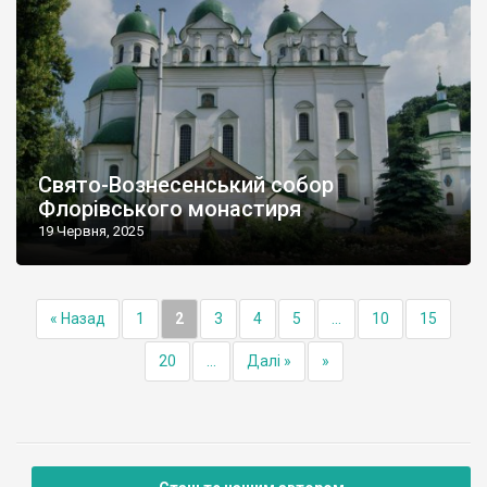
Свято-Вознесенський собор
Флорівського монастиря
19 Червня, 2025
« Назад
1
2
3
4
5
...
10
15
20
...
Далі »
»