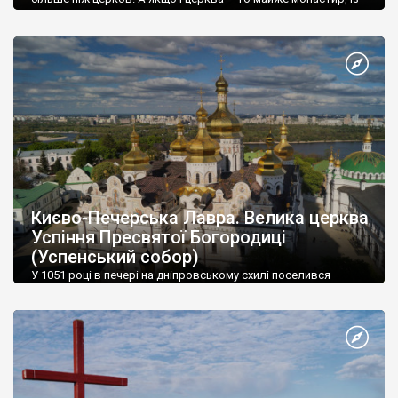
купою усіляких прибудов і т.д.
Києво-Печерська Лавра. Велика церква
Успіння Пресвятої Богородиці
(Успенський собор)
У 1051 році в печері на дніпровському схилі поселився
преподобний Антоній.