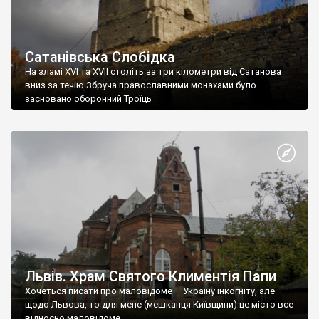
Сатанівська Слобідка
На зламі XVI та XVII століть за три кілометри від Сатанова
вниз за течію Збруча православними монахами було
засновано оборонний Троїць
Львів. Храм Святого Климентія Папи
Хочеться писати про маловідоме – Україну інкогніту, але
щодо Львова, то для мене (мешканця Київщини) це місто все
відносно маловідоме.