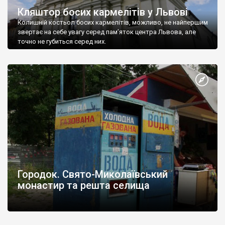
Кляштор босих кармелітів у Львові
Колишній костьол босих кармелітів, можливо, не найпершим
звертає на себе увагу серед пам’яток центра Львова, але
точно не губиться серед них.
Городок. Свято-Миколаївський
монастир та решта селища