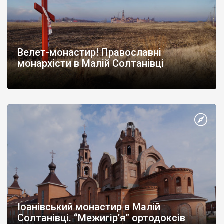
Велет-монастир! Православні
монархісти в Малій Солтанівці
Іоанівський монастир в Малій
Солтанівці. “Межигір’я” ортодоксів