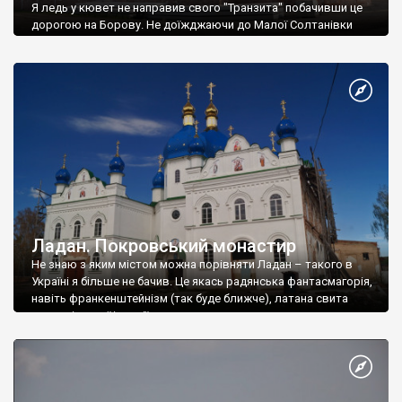
Я ледь у кювет не направив свого "Транзита" побачивши це
дорогою на Борову. Не доїжджаючи до Малої Солтанівки
серед поля височів... Кремль. Мені здалося це якоюсь
марою. Башти, дзвіниці, мури.
Ладан. Покровський монастир
Не знаю з яким містом можна порівняти Ладан – такого в
Україні я більше не бачив. Це якась радянська фантасмагорія,
навіть франкенштейнізм (так буде ближче), латана свита
совдепівської історії.