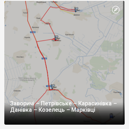
Заворичі – Петрівське – Карасинівка –
Данівка – Козелець – Марківці