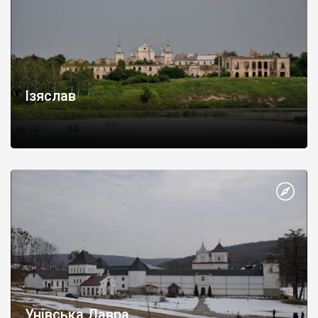
Ізяслав
Унівська Лавра