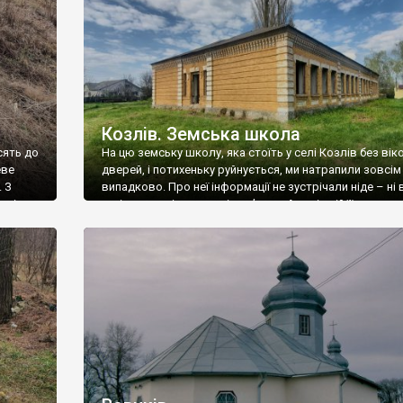
Козлів. Земська школа
сять до
На цю земську школу, яка стоїть у селі Козлів без віко
еве
дверей, і потихеньку руйнується, ми натрапили зовсім
. З
випадково. Про неї інформації не зустрічали ніде – ні 
рсія,
путівниках, ні в реєстрі пам’яток. А нинішній її стан – 
ела
місцевих мешканців, які зняли з понадстолітньої будів
кіфів-
вікна, вийняли двері й покинули на повільну […]