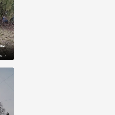
иве
в
о це
у
ім […]