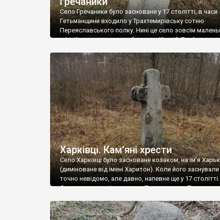
Гречаники
Село Гречаники було засноване у 17 столітті, в часи
Гетьманщини входило у Трахтемирівську сотню
Переяславського полку. Нині це село зовсім малень
офіційно тут проживає близько 40 осіб. Пам’яткою с
кам’яний хрест 19 століття, який стоїть на кургані п
кладовища. Текст та фото Романа Маленкова
Харківці. Кам’яні хрести
Село Харківці було засноване козаком, на ім’я Харь
(диміноване від імені Харитон). Коли його заснували
точно невідомо, але давно, напевне ще у 17 столітті
було козацьким і входило у Першу сотню Переясла
полку. Від тих славних часів нічого в селі не залиши
лише старовинний цвинтар, на якому (у дальньому к
знайшли три […]