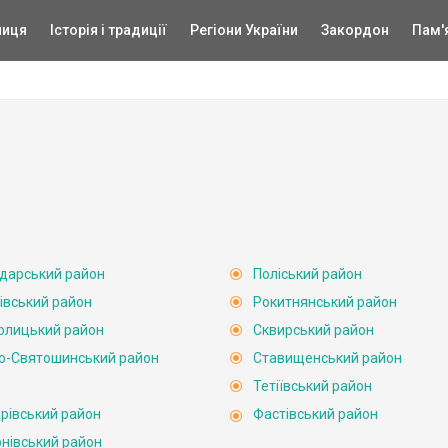
ниця
Історія і традиції
Регіони України
Закордон
Пам'
дарський район
Поліський район
ківський район
Рокитнянський район
рлицький район
Сквирський район
о-Святошинський район
Ставищенський район
Тетіївський район
рівський район
Фастівський район
нівський район