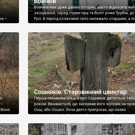
Вовчків
Вовчків має дуже давню історію, дехто відносить йог
заснування, серед глухих пущ та боліт річки Трубіж, до
ке –
Русі. В період козаччини село належало старшині, а п
ела є
їх нащадкам, але, на жаль ніяких пам’яток довга і бурх
осеред
історія Вовчкову не залишила. Об’єктом, який достой
уваги, є церква збудована у 90-ті роки минулого столі
Талановита робота […]
Сошників. Старовинний цвинтар
ко
Перша письмова згадка про Сошників датується 1455
 –
роком. Вважається, що заснував його чоловік на прі
. Воно
Сош, або Сошко. Хоча дехто припускає, що назва
вського
видозмінилася із Сотників. За козаччини Сошників вх
лося,
Першу сотню Переяславського полку, а після руйнув
утку) ми
Січі тут мешкали державні селяни та козаки. Такий же
устрій села був і у 19-му столітті, і […]