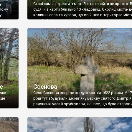
у
Старі кам’яні хрести в місті Яготин знайти не просто. В
яних млинів на Росі та її притоках. На особливу увагу заслуговую
улому
судячи з карти близько 10 кладовищ. Околиці міста- ц
евому
,
Чубинцях
,
Буках
. У тих же Буках розташований один із найг
у
колишні села та хутора, що ввійшли в територію міста
. А ще значною популярністю користується село
Ковалівка
за свій по-
столітті. А в кожному із тих сіл було своє кладовище.
нської
четвертої спроби знайшов два старих хрести на
ма над
Козловщанському кладовищі. Хрести були заросші с
и ландшафтами. Особливою славою користуються краєвиди долини
[…]
сть мають і гористо-кам’янисті пейзажі долини Росі (
Глибічка
,
Чмирі
д річок області надпопулярною є красуня
Десна
– рай для рибалок т
е
Соснова
уже
Село Соснова вперше згадується під 1622 роком. У 1
сце
році тут збудували дерев’яну церкву святого Дмитрія.
.
радянські часи її зруйнували, як і все, що було старов
9
в Сосновій. Залишився лише один кам’яний хрест на
е
цвинтарі. Фото Романа Маленкова
ща є ще