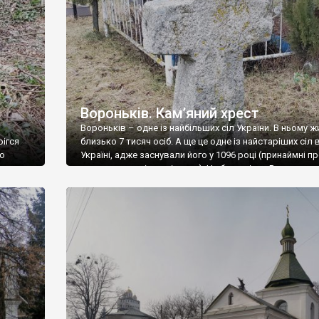
Вороньків. Кам’яний хрест
Вороньків – одне із найбільших сіл України. В ньому ж
рігся
близько 7 тисяч осіб. А ще це одне із найстаріших сіл 
го
Україні, адже заснували його у 1096 році (принаймні пр
говорять деякі дослідники). Це було місто Ворониця.
Пізніше Вороньків був містечком, мав власну козацьк
сотню. Але, на жаль, від давніх часів залишилося зовс