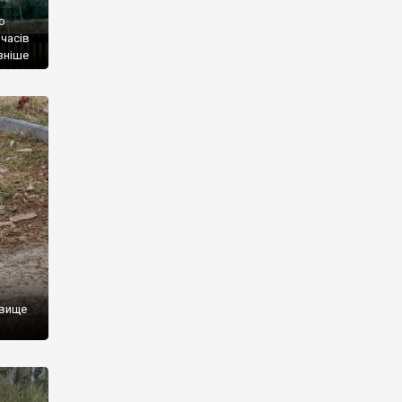
о
 часів
ізніше
лива
ний
ття.
звище
одив у
ання