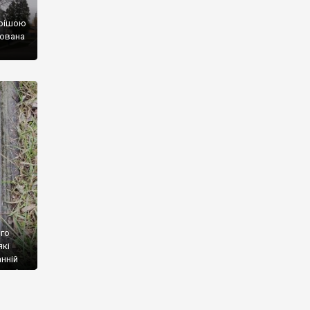
арішою
шована
стину
і, а
ого
які
нній
році.
ж
квою у