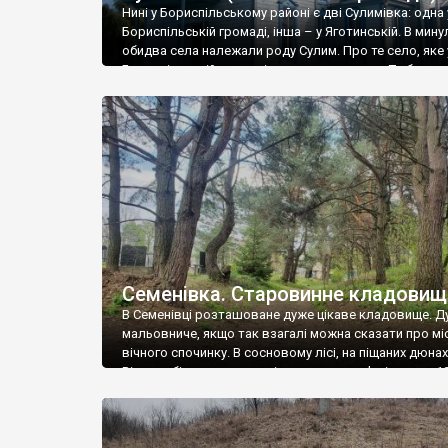
Нині у Бориспільському районі є дві Сулимівка: одна 
Справжній захват у туристів викликають споруди вод
Бориспільській громаді, інша – у Яготинській. В мин
у
Городищі-Пустоварівському
,
Синяві
,
Пугачівці
,
Буш
обидва села належали роду Сулим. Про те село, яке 
в Україні заміських житлових комплексів (маєтків)
Бориспільській громаді ми вже писали тут. То була
європейському модернізований центр.
резиденція роду Сулим. Тепер про Сулимівку із Яготи
громади. У 1714 році козацький полковник Іван Сули
Київщина славиться своїми казково-мальовничим
річкою Журавкою (Жоравкою) […]
(Трипілля, Витачів, Ржищів та ін.). Значну популярні
Бородані
,
Богуслав
, Б
іла Церква
та ін.). Також сере
байдарочників.
Семенівка. Старовинне кладовищ
В Семенівці розташоване дуже цікаве кладовище. Д
мальовниче, якщо так взагалі можна сказати про мі
вічного спочинку. В сосновому лісі, на піщаних дюнах
Відразу біля входу зустрічають два кам’яні хрести 1
століття – маленький (напевно поруйнований) і дуж
великий, вище людського зросту. В глибині кладови
декілька старовинних хрестів і один, дуже високий,
лапчастий, […]