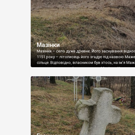
Мазінки
Мазінки – село дуже древнє. Його заснування відно
1151 року – літописець його згадує під назвою Маж
сільце. Відповідно, власником був хтось, на ім’я Маж
часом назва трансформувалася у Мазінки. Хоча є ве
що назва походить від хат – мазанок. На території с
розміщена курганна група «Три могили» – це могили с
орачів. На […]