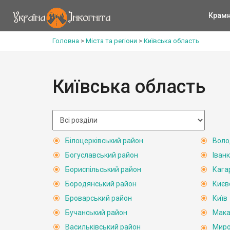
Крам
Головна
>
Міста та регіони
>
Київська область
Київська область
Білоцерківський район
Воло
Богуславський район
Іван
Бориспільський район
Кага
Бородянський район
Києв
Броварський район
Київ
Бучанський район
Мака
Васильківський район
Миро