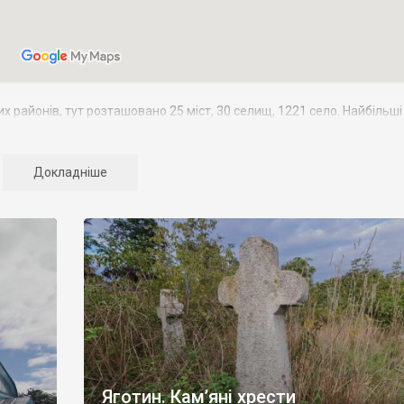
 районів, тут розташовано 25 міст, 30 селищ, 1221 село. Найбільші 
50 тис. осіб. Область утворено 27 лютого 1932 p., але з того часу ї
Докладніше
і з Житомирською і Вінницькою, на сході – з Полтавською і Чернігів
вночі – з Гомельською областю Білорусії.
лідером за туристичною популярністю тут є столиця та адміністрат
й усієї України. Але й крім Києва в регіоні вистачає туристично
з парком
«Олександрія»
та
Переяслав-Хмельницький
із скансеном
 найгарніших у країні церков),
Томашівка
(із панським маєтком Хоєц
із Воздвиженським костьолом та Покровською церквою),
Сулимівк
(з однією з найбільших церков України).
зодчества. Деякі дерев’яні церкви є справжніми архітектурними
і
,
Житніх Горах
,
Півнях
,
Тулинцях
,
Вільхівці
,
Селищі
,
Малій Стариці
,
М
Яготин. Кам’яні хрести