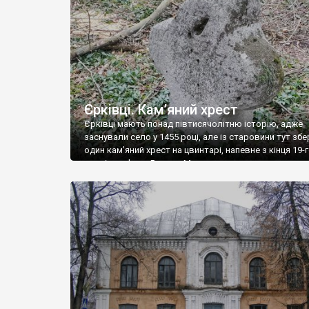
Єрківці. Кам’яний хрест
Єрківці мають понад півтисячолітню історію, адже
заснували село у 1455 році, але із старовини тут збе
один кам’яний хрест на цвинтарі, напевне з кінця 19-
століття. Фото Романа Маленкова