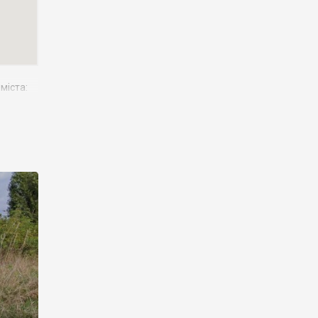
міста:
ї межі
ською,
ивний
. Також
ьких),
а
(із
алій