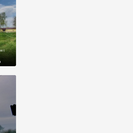
н і
в
заслуга
лі всі