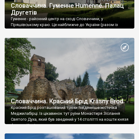
Словаччина. Гуменне Humenné. Палац
Другетів
Гуменне - районний центр на сході Словаччини, у
Пряшівському краю. Це найближче до України (разом із
Михайлівцями) відносно велике словацьке місто. Тут 35
тисяч мешканців.
Словаччина. Красний Брід Krásny Brod
Красний Брід розташований трохи південніше містечка
Меджилабірці. Із цікавинок тут руїни Монастиря Зіслання
Святого Духа, який був зведений у 14 столітті на кошти князя
Федора Коріатовича.