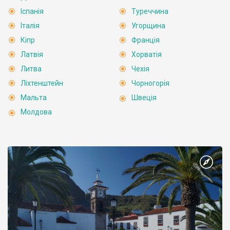
Іспанія
Туреччина
Італія
Угорщина
Кіпр
Франція
Латвія
Хорватія
Литва
Чехія
Ліхтенштейн
Чорногорія
Мальта
Швеція
Молдова