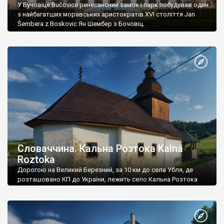
У Бучовіце Bučovice ренесансний замок і парк побудував один
з найбагатших моравських аристократів XVI століття Jan
Šembera z Boskovic Ян Шембер з Бочовіц.
Словаччина. Кальна Розтока Kalná
Roztoka
Дорогою на Великий Березний, за 10 км до села Убля, де
розташовано КП до України, лежить село Кальна Розтока
Kalná Roztoka.