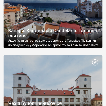
Канари. Канделарія Candelaria. Головна
святиня
Якщо їхати автострадою від аеропорту Тенеріфе-Південний
по південному узбережжю Тенеріфе, то за 47 км ви потрапите
у Канделарію Candelaria. Наполегливо радимо не пропустити
це 30-тисячне містечко.
Чехія Бучовіце Bučovice