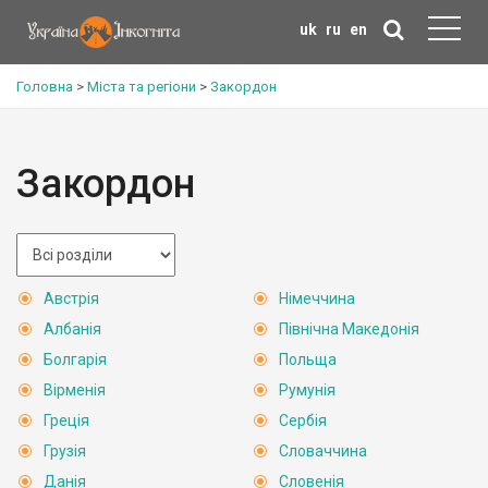
uk
ru
en
Головна
>
Міста та регіони
>
Закордон
Закордон
Австрія
Німеччина
Албанія
Північна Македонія
Болгарія
Польща
Вірменія
Румунія
Греція
Сербія
Грузія
Словаччина
Данія
Словенія