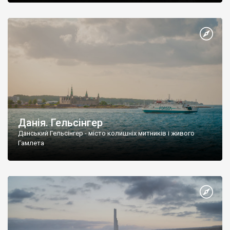
Данія. Гельсінгер
Данський Гельсінгер - місто колишніх митників і живого
Гамлета