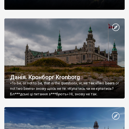
Данія. Кронборг Kronborg
«To be, or not to be, that is the question», ні, не так «Two beers or
not two beers» знову щось не те. «Купатись чи не купатись?
Бл***дськi цi питання з***бують» Ні, знову не так.