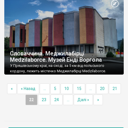
Словаччина. Меджилабірці
Medzilaborce. Музей Енді Воргола
У Пряшівському краї, на сході, за 5 км від польського
кордону, лежить містечко Меджилабірці Medzilaborce.
«
« Назад
...
5
10
15
...
20
21
22
23
24
...
Далі »
»