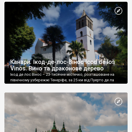
Канари. Ікод-де-лос-Вінос Icod de los
Vinos. Вино та драконове дерево
Ікод де лос Вінос – 23-тисячне містечко, розташоване на
північному узбережжі Тенеріфе, за 25 км від Пуерто де ла
Круз.