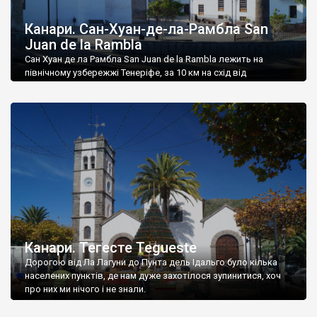
Канари. Сан-Хуан-де-ла-Рамбла San
Juan de la Rambla
Сан Хуан де ла Рамбла San Juan de la Rambla лежить на
північному узбережжі Тенеріфе, за 10 км на схід від
туристичного Пуерто-де-ла-Круз.
Канари. Тегесте Tegueste
Дорогою від Ла Лагуни до Пунта дель Ідальго було кілька
населених пунктів, де нам дуже захотілося зупинитися, хоч
про них ми нічого і не знали.