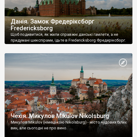
Данія. Замок Фредеріксборг
Fredericksborg
Щоб подивитися, як жили справжні данські гамлети, а не
придумані шекспірами, їдьте в Fredericksborg Фредеріксборг.
Чехія. Микулов Mikulov Nikolsburg
Микулов Mikulov (німецькою Nikolsburg) - місто чудових білих
вин, але сьогодні не про вино.