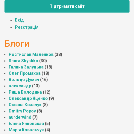
Підтримати сайт
Вхід
Реєстрація
Блоги
Ростислав Маленков
(38)
Shura Shyshko
(30)
Галина Залуцька
(18)
Олег Промахов
(18)
Володя Думич
(16)
александр
(13)
Риша Володина
(12)
Олександр Яценко
(9)
Оксана Козачук
(8)
Dmitry Popov
(8)
nurderwind
(7)
Елена Янковская
(5)
Марія Ковальчук
(4)