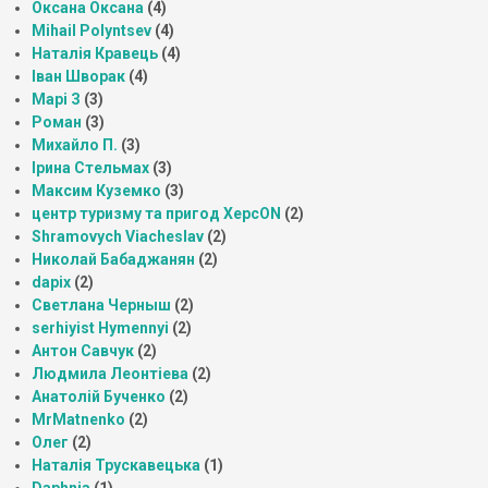
Оксана Оксана
(4)
Mihail Polyntsev
(4)
Наталія Кравець
(4)
Іван Шворак
(4)
Марі З
(3)
Роман
(3)
Михайло П.
(3)
Ірина Стельмах
(3)
Максим Куземко
(3)
центр туризму та пригод ХерсON
(2)
Shramovych Viacheslav
(2)
Николай Бабаджанян
(2)
dapix
(2)
Светлана Черныш
(2)
serhiyist Hymennyi
(2)
Антон Савчук
(2)
Людмила Леонтіева
(2)
Анатолій Бученко
(2)
MrMatnenko
(2)
Олег
(2)
Наталія Трускавецька
(1)