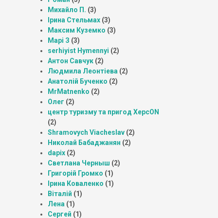
Михайло П.
(3)
Ірина Стельмах
(3)
Максим Куземко
(3)
Марі З
(3)
serhiyist Hymennyi
(2)
Антон Савчук
(2)
Людмила Леонтіева
(2)
Анатолій Бученко
(2)
MrMatnenko
(2)
Олег
(2)
центр туризму та пригод ХерсON
(2)
Shramovych Viacheslav
(2)
Николай Бабаджанян
(2)
dapix
(2)
Светлана Черныш
(2)
Григорій Громко
(1)
Ірина Коваленко
(1)
Віталій
(1)
Лена
(1)
Сергей
(1)