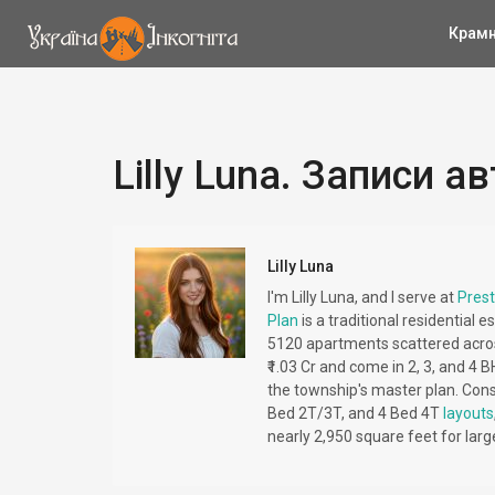
Крам
Lilly Luna. Записи а
Lilly Luna
I'm Lilly Luna, and I serve at
Prest
Plan
is a traditional residential 
5120 apartments scattered acro
₹1.03 Cr and come in 2, 3, and 4 B
the township's master plan. Const
Bed 2T/3T, and 4 Bed 4T
layouts
nearly 2,950 square feet for larg