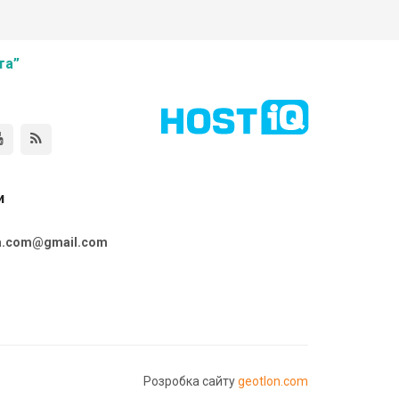
та”
и
ta.com@gmail.com
Розробка сайту
geotlon.com