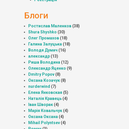
Блоги
Ростислав Маленков
(38)
Shura Shyshko
(30)
Олег Промахов
(18)
Галина Залуцька
(18)
Володя Думич
(16)
александр
(13)
Риша Володина
(12)
Олександр Яценко
(9)
Dmitry Popov
(8)
Оксана Козачук
(8)
nurderwind
(7)
Елена Янковская
(5)
Наталія Кравець
(4)
Іван Шворак
(4)
Марія Ковальчук
(4)
Оксана Оксана
(4)
Mihail Polyntsev
(4)
Роман
(3)