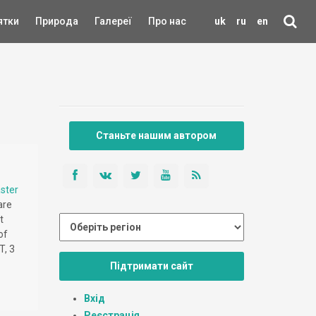
ятки
Природа
Галереї
Про нас
uk
ru
en
Станьте нашим автором
ster
are
t
of
T, 3
Підтримати сайт
Вхід
Реєстрація