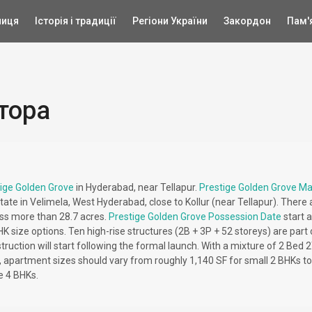
ниця
Історія і традиції
Регіони України
Закордон
Пам'
втора
ige Golden Grove
in Hyderabad, near Tellapur.
Prestige Golden Grove Ma
estate in Velimela, West Hyderabad, close to Kollur (near Tellapur). There 
ss more than 28.7 acres.
Prestige Golden Grove Possession Date
start a
HK size options. Ten high-rise structures (2B + 3P + 52 storeys) are part 
ruction will start following the formal launch. With a mixture of 2 Bed 2
, apartment sizes should vary from roughly 1,140 SF for small 2 BHKs to
e 4 BHKs.