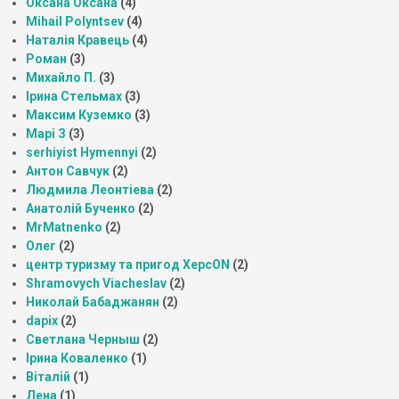
Оксана Оксана
(4)
Mihail Polyntsev
(4)
Наталія Кравець
(4)
Роман
(3)
Михайло П.
(3)
Ірина Стельмах
(3)
Максим Куземко
(3)
Марі З
(3)
serhiyist Hymennyi
(2)
Антон Савчук
(2)
Людмила Леонтіева
(2)
Анатолій Бученко
(2)
MrMatnenko
(2)
Олег
(2)
центр туризму та пригод ХерсON
(2)
Shramovych Viacheslav
(2)
Николай Бабаджанян
(2)
dapix
(2)
Светлана Черныш
(2)
Ірина Коваленко
(1)
Віталій
(1)
Лена
(1)