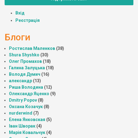
Вхід
Реєстрація
Блоги
Ростислав Маленков
(38)
Shura Shyshko
(30)
Олег Промахов
(18)
Галина Залуцька
(18)
Володя Думич
(16)
александр
(13)
Риша Володина
(12)
Олександр Яценко
(9)
Dmitry Popov
(8)
Оксана Козачук
(8)
nurderwind
(7)
Елена Янковская
(5)
Іван Шворак
(4)
Марія Ковальчук
(4)