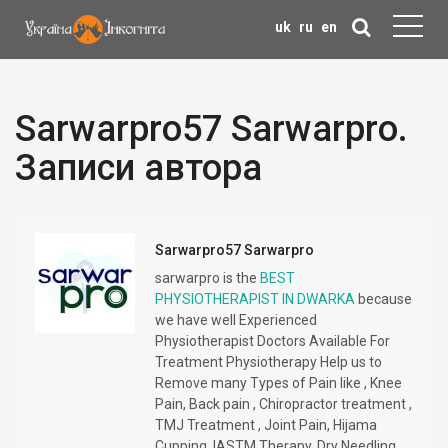
uk
ru
en
Sarwarpro57 Sarwarpro.
Записи автора
Sarwarpro57 Sarwarpro
sarwarpro is the
BEST
PHYSIOTHERAPIST IN DWARKA
because
we have well Experienced
Physiotherapist Doctors Available For
Treatment Physiotherapy Help us to
Remove many Types of Pain like , Knee
Pain, Back pain , Chiropractor treatment ,
TMJ Treatment , Joint Pain, Hijama
Cupping, IASTM Therapy, Dry Needling