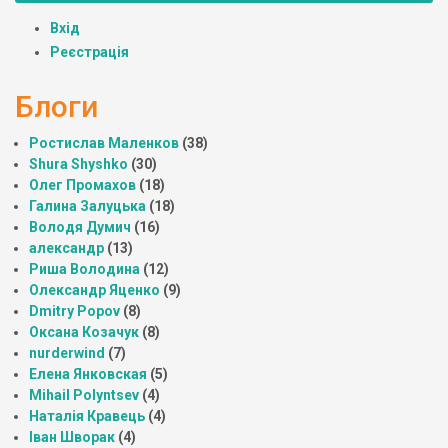
Вхід
Реєстрація
Блоги
Ростислав Маленков
(38)
Shura Shyshko
(30)
Олег Промахов
(18)
Галина Залуцька
(18)
Володя Думич
(16)
александр
(13)
Риша Володина
(12)
Олександр Яценко
(9)
Dmitry Popov
(8)
Оксана Козачук
(8)
nurderwind
(7)
Елена Янковская
(5)
Mihail Polyntsev
(4)
Наталія Кравець
(4)
Іван Шворак
(4)