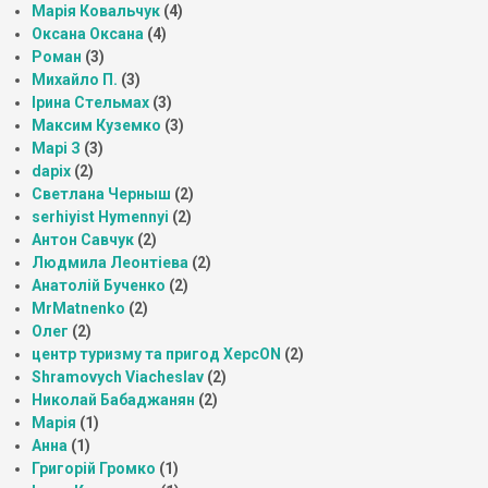
Марія Ковальчук
(4)
Оксана Оксана
(4)
Роман
(3)
Михайло П.
(3)
Ірина Стельмах
(3)
Максим Куземко
(3)
Марі З
(3)
dapix
(2)
Светлана Черныш
(2)
serhiyist Hymennyi
(2)
Антон Савчук
(2)
Людмила Леонтіева
(2)
Анатолій Бученко
(2)
MrMatnenko
(2)
Олег
(2)
центр туризму та пригод ХерсON
(2)
Shramovych Viacheslav
(2)
Николай Бабаджанян
(2)
Марія
(1)
Анна
(1)
Григорій Громко
(1)