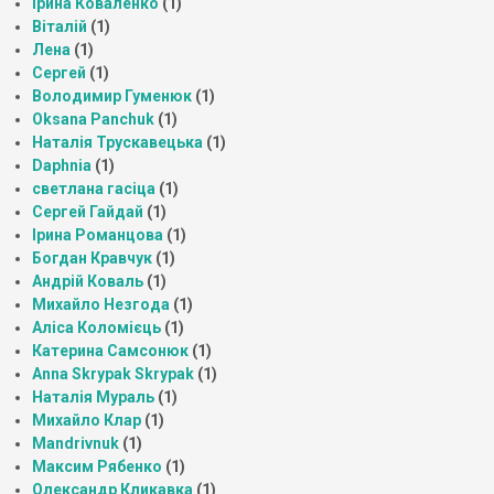
Ірина Коваленко
(1)
Віталій
(1)
Лена
(1)
Сергей
(1)
Володимир Гуменюк
(1)
Oksana Panchuk
(1)
Наталія Трускавецька
(1)
Daphnia
(1)
светлана гасіца
(1)
Сергей Гайдай
(1)
Ірина Романцова
(1)
Богдан Кравчук
(1)
Андрій Коваль
(1)
Михайло Незгода
(1)
Аліса Коломієць
(1)
Катерина Самсонюк
(1)
Anna Skrypak Skrypak
(1)
Наталія Мураль
(1)
Михайло Клар
(1)
Mandrivnuk
(1)
Максим Рябенко
(1)
Олександр Кликавка
(1)