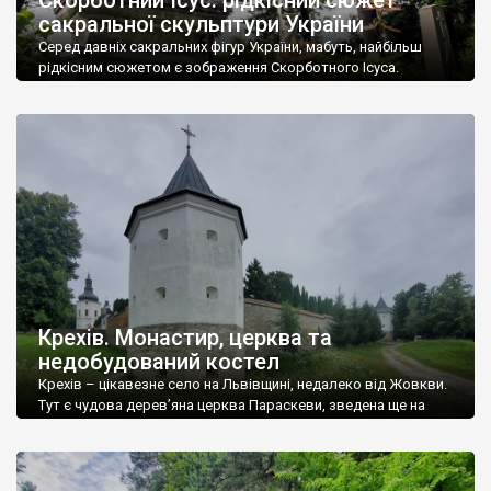
сакральної скульптури України
Серед давніх сакральних фігур України, мабуть, найбільш
рідкісним сюжетом є зображення Скорботного Ісуса.
Спаситель у цьому випадку сумно сидить, прикривши обличчя
рукою (рідше просто сумно сидить). Якщо фігур Божої Матері
(включаючи цвинтарні пам’ятники) маємо чи не тисячу,
зображень апостолів Петра і Павла — мабуть, не менше, а
фігур інших святих — сотні, то «Скорботних Ісусів» […]
Крехів. Монастир, церква та
недобудований костел
Крехів – цікавезне село на Львівщині, недалеко від Жовкви.
Тут є чудова дерев’яна церква Параскеви, зведена ще на
початку 18 століття, недобудований польський костел, але
справжньою зіркою вважається оборонний василіанський
монастир, який нині перебуває в чудовому стані і є доволі
відвідуваним об’єктом. Від Львова до Крехова всього 35