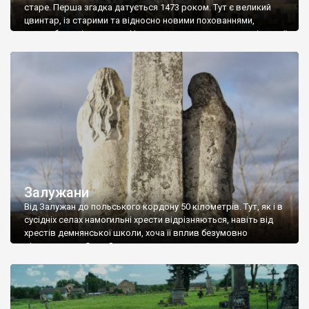
старе. Перша згадка датується 1473 роком. Тут є великий
цвинтар, із старими та відносно новими похованнями,
надгробками і хрестами. Часто на могилах стоять гарні статуї
святих; є немало хрестів, які охороняють фігурки святих чи
янголів. Інколи такі фігурки стоять біля підніжжя хреста, а
інколи ще […]
Залужани
Від Залужан до польського кордону 50 кілометрів. Тут, як і в
сусідніх селах намогильні хрести відрізняються, навіть від
хрестів демнянської школи, хоча її вплив безумовно
відчувається. Село Залужани досить давнє – перша згадка
датується 1537 роком, коли королева Бона Сфорца викупила
його у свою економію. Тоді (і до 1965 року) село називалося
Татари. Від дуже […]