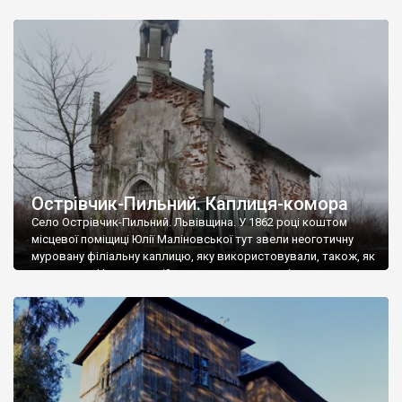
величезна подяка громаді за розуміння цінності пам’ятки,
краси оригінального вигляду. Серед збережених деталей
сподобались різьблений вівтар, ковані ґрати на вікнах,
оригінальний замок дверей. Ми щиро дякуємо отцю Григорію
[…]
Острівчик-Пильний. Каплиця-комора
Село Острівчик-Пильний. Львівщина. У 1862 році коштом
місцевої поміщиці Юлії Маліновської тут звели неоготичну
муровану філіальну каплицю, яку використовували, також, як
усипальню. Напевне в ній ховали представників роду
Маліновських. В радянський період каплицю зробили
колгоспною коморою і зберігали у ній усякий мотолох. Нині
чудова будівля стоїть пусткою на території
сільгосппідприємства. Схоже, що підприємство у приватній
[…]