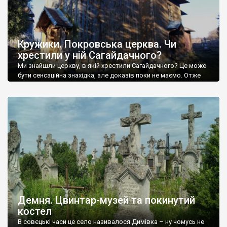
Кружики. Покровська церква. Чи
хрестили у ній Сагайдачного?
Ми знайшли церкву, в якій хрестили Сагайдачного? Це може
бути сенсаційна знахідка, але доказів поки не маємо. Отже
село Кружики, на Львівщині, від нього до Кульчиць, рідного
села гетьмана Петра Конашевича-Сагайдачного, 1,5 км, на
інший бік Дністра. Дерев’яна Покровська церква у Кружиках,
офіційно, ніби то датується 1891 роком, але документів про
будівництво храму не збереглося […]
Демня. Цвинтар-музей та покинутий
костел
В совєцькі часи це село називалося Димівка – ну чомусь не