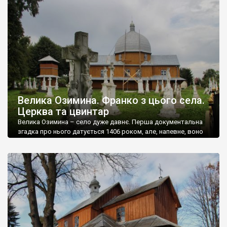
ІІІ Собєського. У 1860 — 1863 роках замість неї зведено
теперішню дерев’яну церкву, за пароха Василя […]
Велика Озимина. Франко з цього села.
Церква та цвинтар
Велика Озимина – село дуже давнє. Перша документальна
згадка про нього датується 1406 роком, але, напевне, воно
ще старіше. Колись було центром волості, великим селом,
але в часи срср потрапило у розряд неперспективних і
занепало. Нині тут мешкає менше ніж 250 осіб. З цього села
батько, дід та прадід Івана Франка. Можна назвати це село […]