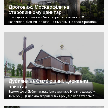
Дроговиж. Москвофіли на
старовинному цвинтарі
Старі цвинтарі можуть багато про що розказати. От,
наприклад, біля Миколаєва, на Львівщині, є село Дроговиж.
Сільський цвинтар розташований біля покинутих старих цехів
Миколаївського цементного заводу. І власне зовсім близько
від величезних труб, у височезній кропиві, ми знайшли
найстарішу частину цвинтаря. Нас здалеку здивували кам’яні
хрести, не схожі на хрести у сусідніх селах. Православні, із […]
Дубляни на Самбірщині. Церква та
цвинтар
Відомо що в Дублянах вже існувала парафіяльна церква у
1507 році. Ця церква згоріла у 1624 році під час татарської
навали. У 1660 році була збудована нова дерев’яна церква,
яка у 1693 році отримала привілей від польського короля Яна