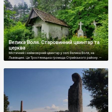
кілометрів. Село заснували у 1434 році. Його […]
Велика Воля. Старовинний цвинтар та
церква
Містичний і неймовірний цвинтар у селі Велика Воля, на
Львівщині. Це Тростянецька громада Стрийського району. —
Цей цвинтар – черговий музей під відкритим небом, хоча його
і не музеєфіковано. Імовірно тутешні майстри колись
отримали знання і уміння від Демнянської школи обробки
каменю. Подібність до хрестів із Демні велика, а відстань від
Демні до Великої Волі […]