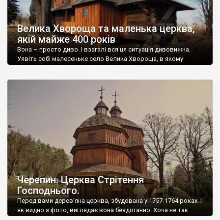
Велика Хвороща та маленька церква,
якій майже 400 років
Вона – просто диво. І взагалі вся ця ситуація дивовижна.
Уявіть собі малесеньке село Велика Хвороща, в якому
всього двадцять дворів і постійного населення – дві особи.
Село лежить серед боліт у заплаві Дністра, на Львівщині. До
села йде грунтова дорога, а від села – земляна дамба до
острівця на болоті. І от на цьому […]
Черепин. Церква Стрітення
Господнього.
Перед вами дерев’яна церква, збудована у 1757-1764 роках. І
як видно з фото, виглядає вона бездоганно. Хоча не так
давно вся була покрита бляхою. Первісний вид відновлено,