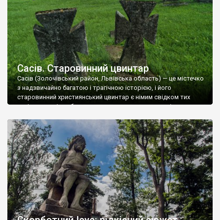
Сасів. Старовинний цвинтар
Сасів (Золочівський район, Львівська область) — це містечко
з надзвичайно багатою і трагічною історією, і його
старовинний християнський цвинтар є німим свідком тих
часів, коли місто було важливим торговим та ремісничим
осередком. Старовинний цвинтар розташований на околиці
села. Він є багатоконфесійним, що було характерно для
галицьких містечок: тут збереглися поховання як українців
(греко-католиків), так і […]
Скорботний Ісус: рідкісний сюжет