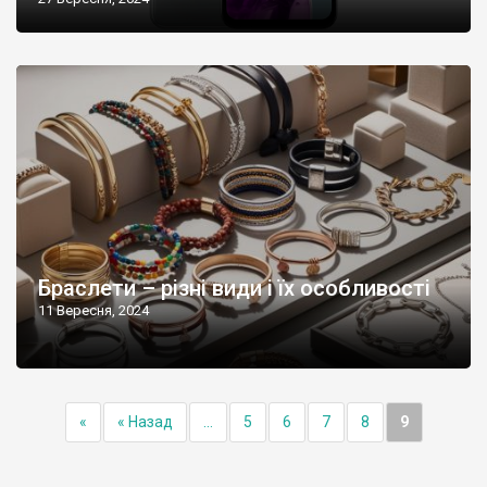
Браслети – різні види і їх особливості
11 Вересня, 2024
«
« Назад
...
5
6
7
8
9