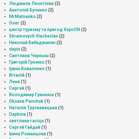
Людмила Леонтіева
(2)
Анатолій Бученко
(2)
MrMatnenko
(2)
Олег
(2)
центр туризму та пригод ХерсON
(2)
Shramovych Viacheslav
(2)
Николай Бабаджанян
(2)
dapix
(2)
Светлана Черныш
(2)
Григорій Громко
(1)
Ірина Коваленко
(1)
Віталій
(1)
Лена
(1)
Сергей
(1)
Володимир Гуменюк
(1)
Oksana Panchuk
(1)
Наталія Трускавецька
(1)
Daphnia
(1)
светлана гасіца
(1)
Сергей Гайдай
(1)
Ірина Романцова
(1)