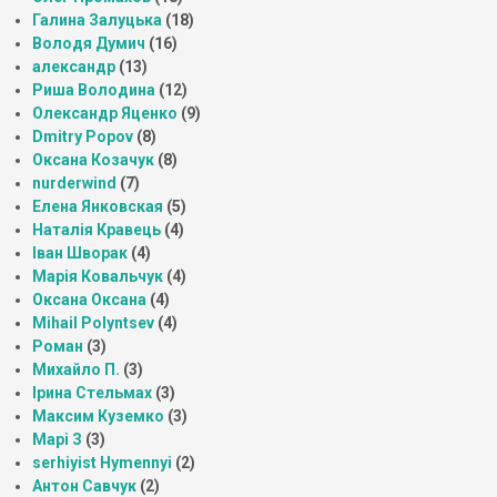
Галина Залуцька
(18)
Володя Думич
(16)
александр
(13)
Риша Володина
(12)
Олександр Яценко
(9)
Dmitry Popov
(8)
Оксана Козачук
(8)
nurderwind
(7)
Елена Янковская
(5)
Наталія Кравець
(4)
Іван Шворак
(4)
Марія Ковальчук
(4)
Оксана Оксана
(4)
Mihail Polyntsev
(4)
Роман
(3)
Михайло П.
(3)
Ірина Стельмах
(3)
Максим Куземко
(3)
Марі З
(3)
serhiyist Hymennyi
(2)
Антон Савчук
(2)