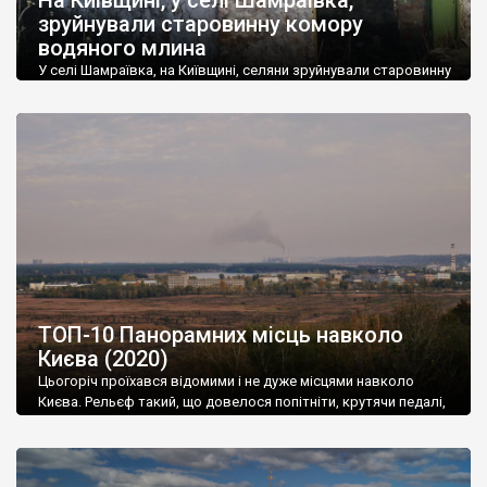
зруйнували старовинну комору
водяного млина
У селі Шамраївка, на Київщині, селяни зруйнували старовинну
комору водяного млина, мотивуючи це тим, що комора не
включена у Державний реєстр пам’яток — мовляв, це, згідно
із Законом, не пам’ятка, а просто непотрібна стара будівля.
Селяни зняли шифер із даху і вирвали металеву браму. Не
завжди, але в багатьох випадках отак і руйнуються пам’ятки.
ТОП-10 Панорамних місць навколо
Києва (2020)
Цьогоріч проїхався відомими і не дуже місцями навколо
Києва. Рельєф такий, що довелося попітніти, крутячи педалі,
зате є й винагорода: прекрасні краєвиди і несподівані
відкриття.