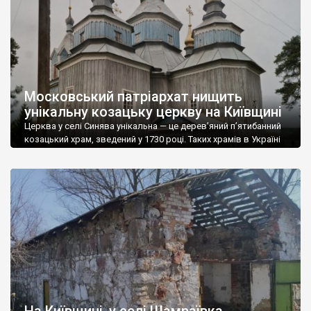
що будинок можуть цілком знести. […]
Московський патріархат нищить
унікальну козацьку церкву на Київщині
Церква у селі Синява унікальна — це дерев’яний п’ятибанний
козацький храм, зведений у 1730 році. Таких храмів в Україні
одиниці, але навіть статус пам’ятки архітектури
національного значення не зупинив священника московської
патріархії, який розпочав варварську «реставрацію». Із храму
зняли шалівку й почали вкривати його сип-панелями із
синтетичним утеплювачем, фактично знищивши первісний,
автентичний вигляд. Активісти зупинили […]
На Київщині, у селі Шамраївка,