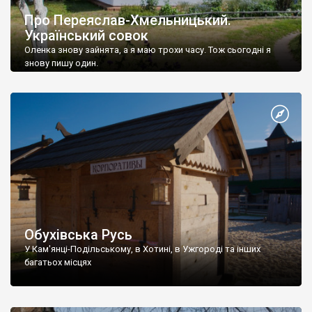
Про Переяслав-Хмельницький.
Український совок
Оленка знову зайнята, а я маю трохи часу. Тож сьогодні я
знову пишу один.
Обухівська Русь
У Кам'янці-Подільському, в Хотині, в Ужгороді та інших
багатьох місцях