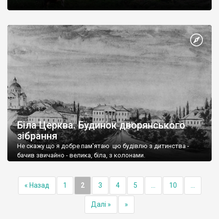
Біла Церква. Будинок дворянського
зібрання
Не скажу що я добре пам'ятаю цю будівлю з дитинства -
бачив звичайно - велика, біла, з колонами.
« Назад
1
2
3
4
5
...
10
...
Далі »
»