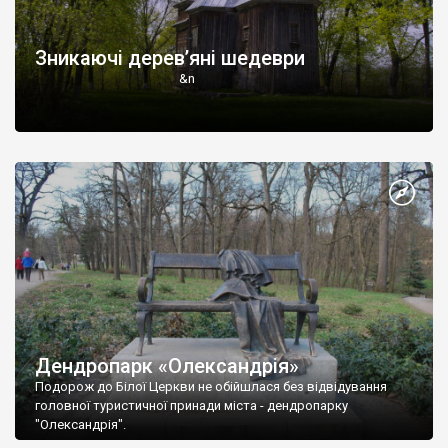
Зникаючі дерев’яні шедеври
&n
Дендропарк «Олександрія»
Подорож до Білої Церкви не обійшлася без відвідування
головної туристичної принади міста - дендропарку
"Олександрія".