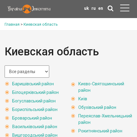
uk
ru
en
Главная
>
Киевская область
Киевская область
Баришівський район
Києво-Святошинський
район
Білоцерківський район
Київ
Богуславський район
Обухівський район
Бориспільський район
Переяслав-Хмельницький
Броварський район
район
Васильківський район
Рокитнянський район
Вишгородський район