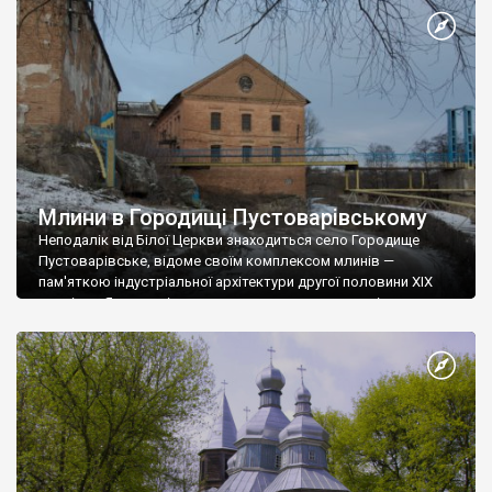
Млини в Городищі Пустоварівському
Неподалік від Білої Церкви знаходиться село Городище
Пустоварівське, відоме своїм комплексом млинів —
пам'яткою індустріальної архітектури другої половини ХІХ
століття. Я все хотів на них подивитися, сюди навіть за
бажання можна доїхати велосипедом, але не доходили ноги.
Один із млинів — цегляний, чотириповерховий, а за ним
складські приміщення. Судячи із напису на стіні, тут десь іще й
олійня є. Проте зараз це господарство не працює — казав
місцевий дядько, що відколи помер мельник.