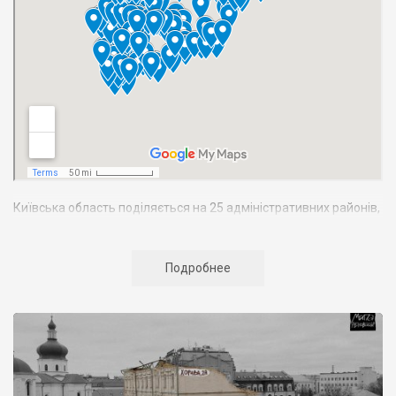
Київська область поділяється на 25 адміністративних районів,
тут розташовано 25 міст, 30 селищ, 1221 село. Найбільші міста:
Біла Церква
, Бровари, Бориспіль,
Фастів
.
Подробнее
Загальна чисельність населення області становить 1850 тис.
осіб. Область утворено 27 лютого 1932 p., але з того часу її
межі кілька разів змінювалися. Нині вона межує на заході з
Житомирською і Вінницькою, на сході — з Полтавською і
Чернігівською, на півдні — з Черкаською областями України, а
на півночі — з Гомельською областю Білорусії.