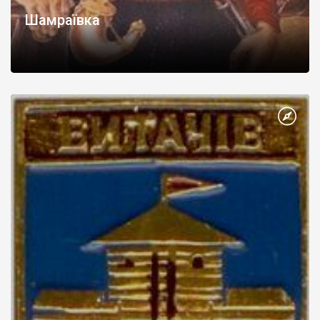
Шамраївка