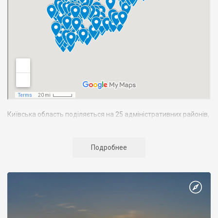
Київська область поділяється на 25 адміністративних районів,
тут розташовано 25 міст, 30 селищ, 1221 село. Найбільші міста:
Біла Церква
, Бровари, Бориспіль,
Фастів
.
Подробнее
Загальна чисельність населення області становить 1850 тис.
осіб. Область утворено 27 лютого 1932 p., але з того часу її
межі кілька разів змінювалися. Нині вона межує на заході з
Житомирською і Вінницькою, на сході — з Полтавською і
Чернігівською, на півдні — з Черкаською областями України, а
на півночі — з Гомельською областю Білорусії.