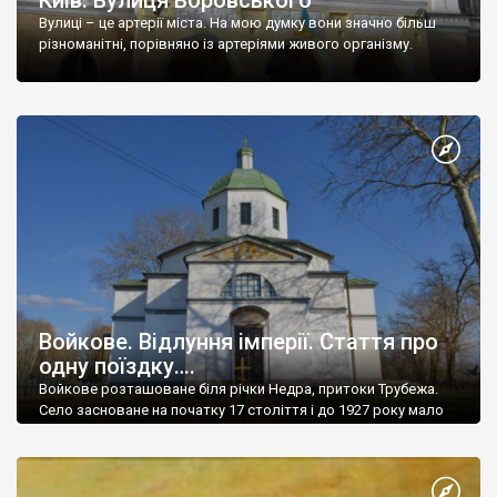
Вулиці – це артерії міста. На мою думку вони значно більш
різноманітні, порівняно із артеріями живого організму.
Войкове. Відлуння імперії. Стаття про
одну поїздку….
Войкове розташоване біля річки Недра, притоки Трубежа.
Село засноване на початку 17 століття і до 1927 року мало
назву Ветове. Зараз тут мешкає понад 1000 чол.