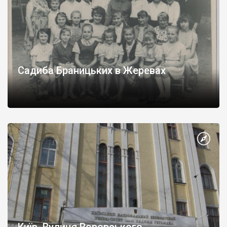
Садиба Браницьких в Жеревах
Київ. Вулиця Воровського