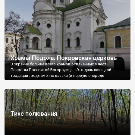
Храмы Подола. Покровская церковь
В Украине больше всего храмов освяченных в честь
Покровы Пресвятой Богородицы . Это дань казацкой
традиции , ведь именно казаки (в первую очередь
запорожские) считали Покрову своей заступницей .
Тихе полювання