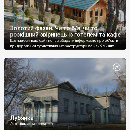
Золотий фазан. Чи то б/в, чи то
розкішний звіринець із готелем та кафе
Ще навесні наш сайт почав збирати інформацію про об'єкти
придорожньої туристичниї інфраструктури по найбільших
трасах України.
Лубянка
Этот памятник архитект