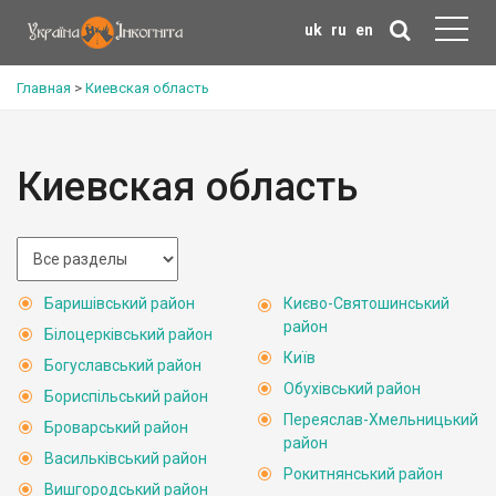
uk
ru
en
Главная
>
Киевская область
Киевская область
Баришівський район
Києво-Святошинський
район
Білоцерківський район
Київ
Богуславський район
Обухівський район
Бориспільський район
Переяслав-Хмельницький
Броварський район
район
Васильківський район
Рокитнянський район
Вишгородський район