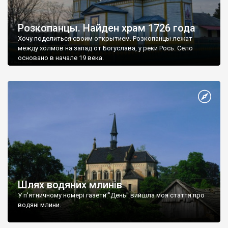
Розкопанцы. Найден храм 1726 года
Хочу поделиться своим открытием. Розкопанцы лежат
между холмов на запад от Богуслава, у реки Рось. Село
основано в начале 19 века.
Шлях водяних млинів
У п'ятничному номері газети "День" вийшла моя стаття про
водяні млини.