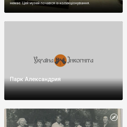
Бушевому
,
Чубинцях
,
Буках
. У тих же Буках розташований
немає. Цей музей почався із колекціонування.
один із найгарніших в Україні заміських житлових комплексів
(маєтків). А ще значною популярністю користується село
Ковалівка
за свій по-європейському модернізований центр.
Київщина славиться своїми казково-мальовничими
ландшафтами. Особливою славою користуються краєвиди
долини Дніпра (Трипілля, Витачів, Ржищів та ін.). Значну
популярність мають і гористо-кам’янисті пейзажі долини Росі
(
Глибічка
,
Чмирівка
,
Бородані
,
Богуслав
, Б
іла Церква
та ін.).
Також серед річок області надпопулярною є красуня
Десна
–
рай для рибалок та байдарочників.
Парк Александрия