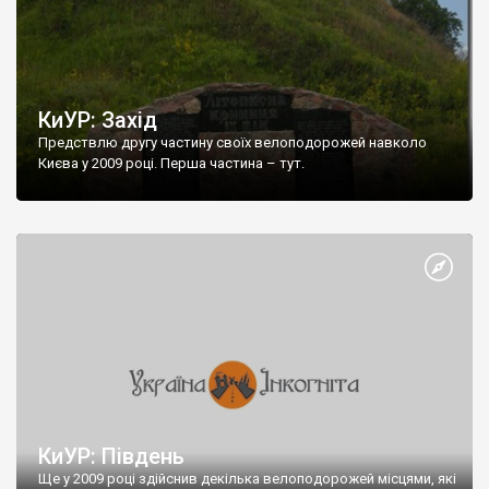
КиУР: Захід
Предствлю другу частину своїх велоподорожей навколо
Києва у 2009 році. Перша частина – тут.
КиУР: Південь
Ще у 2009 році здійснив декілька велоподорожей місцями, які