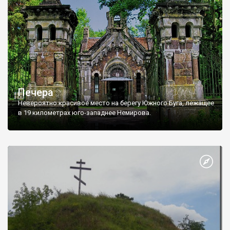
судя по форумам, он едва ли есть, буду благодарен, если кто
поделится, по некоторым рассуждениям все произошло
возле Белогородки). Тем не менее, жители города Ирпеня
утверждают, что все произошло не далеко от тех мест, где
сейчас находится их город. Даже называют более менее
точное место. Собственно река Ирпень сейчас:
Печера
Невероятно красивое место на берегу Южного Буга, лежащее
в 19 километрах юго-западнее Немирова.