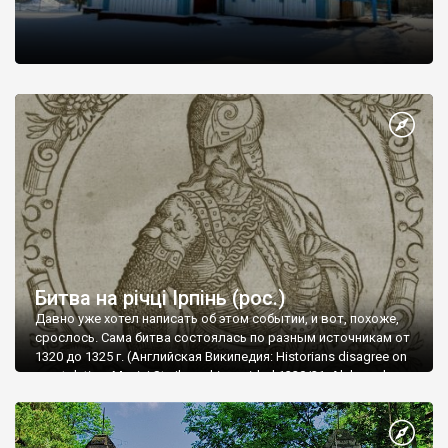
Битва на річці Ірпінь (рос.)
Давно уже хотел написать об этом событии, и вот, похоже,
срослось. Сама битва состоялась по разным источникам от
1320 до 1325 г. (Английская Википедия: Historians disagree on
exact dating: Maciej Stryjkowski provided 1320/21, Aleksandr
Ivanovich Rogov argues for 1322, C. S. Rowell for 1323, Feliks
Shabul'do for 1324, Romas Batūra for 1325). Сразу скажу, что
достоверного источника о том, где была битва не нашел (и