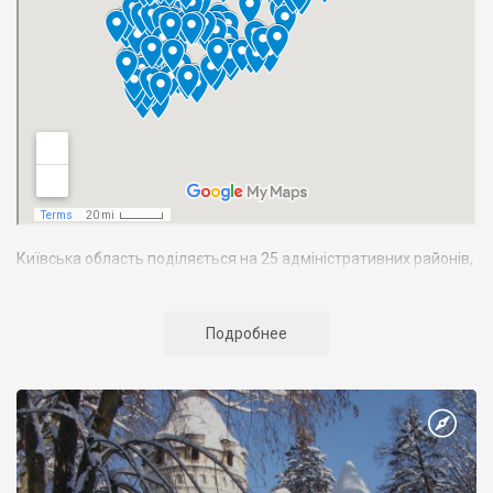
Київська область поділяється на 25 адміністративних районів,
тут розташовано 25 міст, 30 селищ, 1221 село. Найбільші міста:
Біла Церква
, Бровари, Бориспіль,
Фастів
.
Подробнее
Загальна чисельність населення області становить 1850 тис.
осіб. Область утворено 27 лютого 1932 p., але з того часу її
межі кілька разів змінювалися. Нині вона межує на заході з
Житомирською і Вінницькою, на сході — з Полтавською і
Чернігівською, на півдні — з Черкаською областями України, а
на півночі — з Гомельською областю Білорусії.