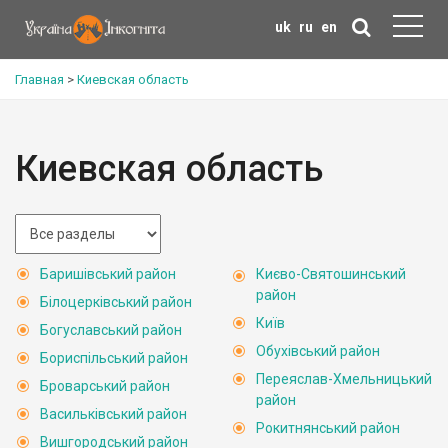
uk
ru
en
Главная
>
Киевская область
Киевская область
Баришівський район
Києво-Святошинський
район
Білоцерківський район
Київ
Богуславський район
Обухівський район
Бориспільський район
Переяслав-Хмельницький
Броварський район
район
Васильківський район
Рокитнянський район
Вишгородський район