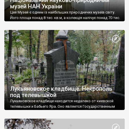
музей НАН України
Цей Музей є одним із найбільших природничих музеїв світу.
Його площа понад 8 тис. кв.м, а колекція налічує понад 70 тис.
експонатів.
Лукьяновское кладбище. Некрополь
под телевышкой
Лукьяновское кладбище находится недалеко от киевской
телевышки и Бабьего Яра. Оно является Государственным
историко-мемориальным заповедником.