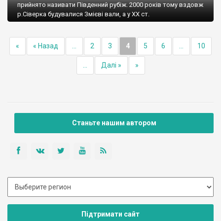
прийнято називати Південний рубіж. 2000 років тому вздовж
р.Сіверка будувалися Змієві вали, а у ХХ ст.
«
« Назад
...
2
3
4
5
6
...
10
...
Далі »
»
Станьте нашим автором
Підтримати сайт