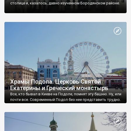
Бушевому
,
Чубинцях
,
Буках
. У тих же Буках розташований
столице и, казалось, давно изученном Бородянском районе.
один із найгарніших в Україні заміських житлових комплексів
(маєтків). А ще значною популярністю користується село
Ковалівка
за свій по-європейському модернізований центр.
Київщина славиться своїми казково-мальовничими
ландшафтами. Особливою славою користуються краєвиди
долини Дніпра (Трипілля, Витачів, Ржищів та ін.). Значну
популярність мають і гористо-кам’янисті пейзажі долини Росі
(
Глибічка
,
Чмирівка
,
Бородані
,
Богуслав
, Б
іла Церква
та ін.).
Також серед річок області надпопулярною є красуня
Десна
–
рай для рибалок та байдарочників.
Храмы Подола. Церковь Святой
Екатерины и Греческий монастырь
Все, кто бывал в Киеве на Подоле, помнят эту башню. Ну, или
почти все. Современный Подол без нее представить трудно.
Но все ее воспринимают вроде как так должно быть.