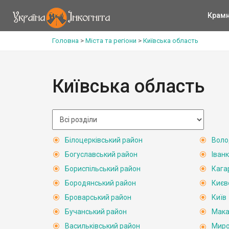
Крам
Головна
>
Міста та регіони
>
Київська область
Київська область
Білоцерківський район
Воло
Богуславський район
Іван
Бориспільський район
Кага
Бородянський район
Києв
Броварський район
Київ
Бучанський район
Мака
Васильківський район
Миро