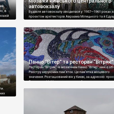
Мозаїки київського центрального
автовокзалу
кий
ло, в
Будівля автовокзалу зводилася у 1957—1961 роках з
нській
проєктом архітекторів Авраама Мілецького та й Едуа
ела є
Більського. Інтер’єр автовокзалу доручили створити
ці. На
художникам Аді Рибачук та Володимиру Мельніченку. 
віниці
була перша спільна робота цього відомого подружжя
Працювали вони над мозаїками і панно два роки – 196
1961. Ескізи для мозаїк були створені, за їхніми словам
життєрадісній естетиці дитячого […]
Панно “Вітер” та ресторан “Вітряк”
Ресторан “Вітряк” із мозаїчним панно “Вітер” нині є об
Реєстру нерухомих пам’яток. Це пам’ятка місцевого
значення. Розташований він у Києві, за адресою: про
Глушкова, 11. Ще не так давно цей ресторан,
спроектований архітектором Анатолієм Добровольсь
ли.
зведений у 60-ті роки минулого століття, був архітек
них
домінантою місцевості, поряд із Голосіївським парком
у
це модерністське трактування народного […]
ована
А от
айже