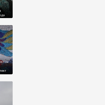
а
рда
Це
.
0-
и, у
’єктом
спект
ким і
турною
. Нині