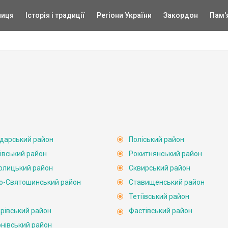
ниця
Історія і традиції
Регіони України
Закордон
Пам'
дарський район
Поліський район
ківський район
Рокитнянський район
рлицький район
Сквирський район
о-Святошинський район
Ставищенський район
Тетіївський район
рівський район
Фастівський район
нівський район