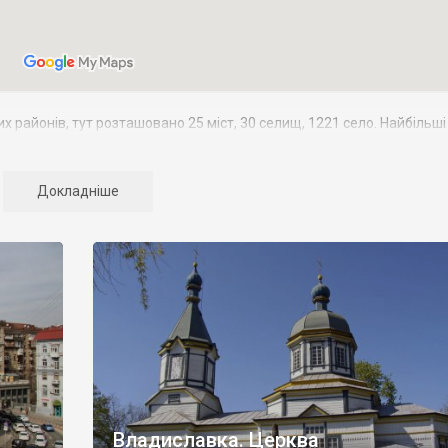
 районів, тут розташовано 25 міст, 30 селищ, 1221 село. Найбільші 
50 тис. осіб. Область утворено 27 лютого 1932 p., але з того часу ї
Докладніше
і з Житомирською і Вінницькою, на сході – з Полтавською і Чернігів
вночі – з Гомельською областю Білорусії.
лідером за туристичною популярністю тут є столиця та адміністрат
й усієї України. Але й крім Києва в регіоні вистачає туристично
з парком
«Олександрія»
та
Переяслав-Хмельницький
із скансеном
 найгарніших у країні церков),
Томашівка
(із панським маєтком Хоєц
із Воздвиженським костьолом та Покровською церквою),
Сулимівк
(з однією з найбільших церков України).
зодчества. Деякі дерев’яні церкви є справжніми архітектурними
і
,
Житніх Горах
,
Півнях
,
Тулинцях
,
Вільхівці
,
Селищі
,
Малій Стариці
,
М
Владиславка. Церква