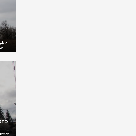
 Для
ру
ряний
ля
ська.
зовсім
ого
пуску