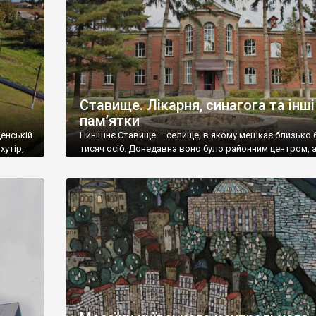
Ставище. Лікарня, синагога та інші
пам’ятки
щенській
Нинішнє Ставище – селище, в якому мешкає близько 
хутір,
тисяч осіб. Донедавна воно було районним центром, 
та
нині є центром громади у складі Білоцерківського рай
тонію
Роком заснування Ставища вважається 1525-й. Лікар
Браницьких Будинок управляючого У 17-му столітті
евні
Ставище було значним містом, яке від 1635 року мало
Магдебурзьке право, а від часів Хмельниччини – знач
козацьку […]