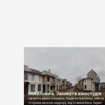
забутою. Її збудував на […]
Ніжиловичі. Закинута кіностудія
Це місто давно покинули. Сюди потрапляєш, ніби на
сторінки якогось хоррору, від Стівена Кінга. Скрип