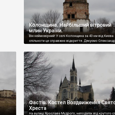
Колонщина. Найбільший вітровий
млин України.
Він неймовірний! У селі Колонщина за 43 км від Києва.
спільноти це справжнє відкриття. Дякуємо Олександ
Михайлику. За розмірами це, напевне, найбільший віт
млин в Україні. Його збудували у 1945 році, відразу піс
завершення війни. Проект розробила контора
“Промзернопроект” – така офіційна інформація. Радян
Але їй віри не йметься, адже бачимо, що архітектура 
[…]
Фастів. Костел Воздвиження Свят
Хреста
На вулиці Ярослава Мудрого, неподалік від крутого с