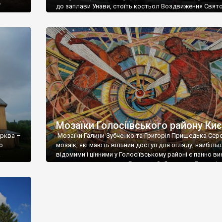
у
до заплави Унави, стоїть костьол Воздвиження Свят
Бррр, аж
Хреста, збудований у 1903-1911 роках. Шпилі асиметр
за
веж цього католицького храму височать над містом, ї
вають
видно за кілька кварталів. Костьол спочатку будувал
проектом польського архітектора В. Домбровського,
пізніше, у 1906 році, до робіт долучили українського
спеціаліста Ф. Троупянського. […]
Мозаїки Голосіївського району Ки
ерква –
Мозаїки Галини Зубченко та Григорія Пришедька Сер
о
мозаїк, які мають вільний доступ для огляду, найбіль
а
відомими і цінними у Голосіївському районі є панно ви
 можна
видатними мастрами – Галиною Зубченко та Григоріє
на під
Пришедьком. Роботи цих художників взагалі відносят
луска –
найяскравіших київських пам’яток монументально-
декоративного мистецтва, створених у радянський пе
– у них оспівується тріумф науки. Мозаїчне […]