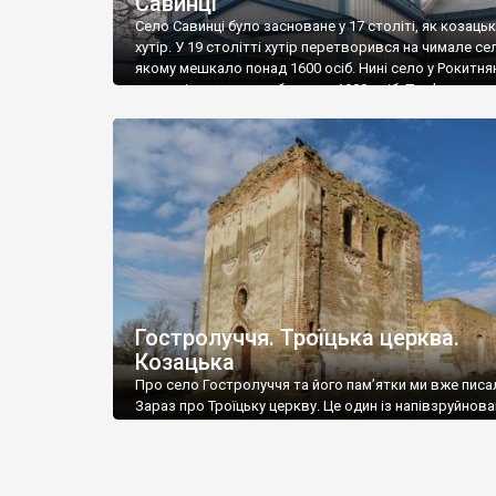
Савинці
Село Савинці було засноване у 17 століті, як козаць
хутір. У 19 столітті хутір перетворився на чимале се
якому мешкало понад 1600 осіб. Нині село у Рокитня
громаді, тут мешкає близько 1000 осіб. Пам’яткою с
дерев’яна Михайлівська церква, збудована у 1882 ро
перший погляд це звичайна «єпархіалка», але на її дз
необарокова […]
Гостролуччя. Троїцька церква.
Козацька
Про село Гостролуччя та його пам’ятки ми вже писа
Зараз про Троїцьку церкву. Це один із напівзруйнова
зразків українського бароко. Ще один такий маємо 
Дігтярівці (про неї ми вже писали) – то церква збуд
гетьманом Іваном Мазепою і вона значно відоміша. 
Троїцька церква у Гостролуччі поки залишається м