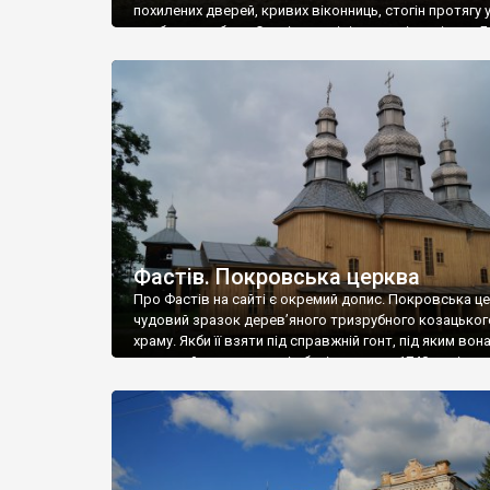
похилених дверей, кривих віконниць, стогін протягу 
розбитих шибках. Старі, вигорілі на сонці, вивіски… 
до кісток пробирає. Здається що ось хтось вийде з-
брами. Чи може мешканці цього міста примари ожи
лише уночі?.. Як у кіно. Так воно […]
Фастів. Покровська церква
Про Фастів на сайті є окремий допис. Покровська ц
чудовий зразок дерев’яного тризрубного козацьког
храму. Якби її взяти під справжній гонт, під яким вон
тривалий час стояла від будівництва у 1740 році, то
було б сказати, що це ідеальна реставрація. А так во
бляхою, щоправда покрівля зроблена красиво, ніби 
імітація […]