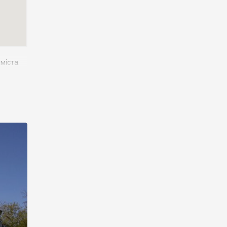
міста:
ї межі
ською,
ивний
. Також
ьких),
а
(із
алій