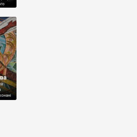
ого
ичних
х
и за
 але
єва
ед
ш
конані
м
ь до
ріод