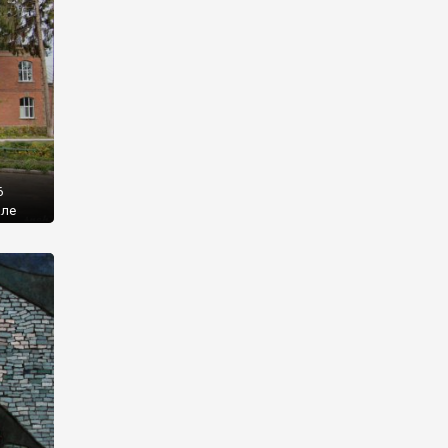
6
але
ону.
ня
ну