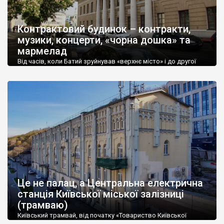
Контрактовий будинок – контракти,
музики, концерти, «чорна дошка» та
мармелад
Від часів, коли Батий зруйнував «верхнє місто» і до другої
половини ХІХ століття Ринкова площа на Подолі була
економічним, культурним, духовним та адміністративним
серцем Києва. Тут стояла Київська ратуша у якій від XVIІ ст.
та до початку ХІХ року знаходився Магістрат. Ратуша згоріла
під час сумнозвісної Великої пожежі 1811 року, що винищила
майже весь Поділ. […]
Це не палац, а Центральна електрична
станція Київської міської залізниці
(трамваю)
Київський трамвай, від початку «Товариство Київської