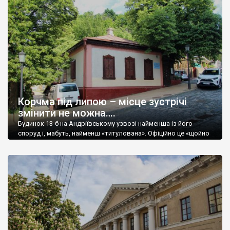
бляхою. Планування анфіладне. Чолові фасади на п’ять вікон
мають характерне для класицизму вирішення. Нижній ярус
рустовано. Центр головного фасаду на вул. Хорива виділено
подвійними пілястрами доричного ордера […]
Корчма під липою – місце зустрічі
змінити не можна….
Будинок 13-б на Андріївському узвозі найменша із його
споруд і, мабуть, найменш «титулована». Офіційно це «щойно
виявлений об’єкт культурної спадщини». Насправді це зовсім
не означає, що його щойно виявили, то бюрократичне
визначення. Він ж, одночасно, ще й пам’ятка місцевого
значення. З архітектурної точки зору чогось аж занадто
видатного у цій хатинці теж немає. Це типовий […]