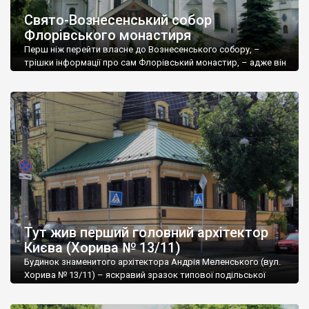
Свято-Вознесенський собор
Флорівського монастиря
Перш ніж перейти власне до Вознесенського собору, –
трішки інформації про сам Флорівський монастир, – адже він
є головним храмом цієї давньої обителі. Флорівський
монастир – найстаріший жіночий монастир Києва.
Загальновизнано, що він з’явився десь у XVI столітті, але
коли саме – невідомо. У переписі київських храмів і
монастирів 1543 року він не згадується. Однак […]
Тут жив перший головний архітектор
Києва (Хорива № 13/11)
Будинок знаменитого архітектора Андрія Меленського (вул.
Хорива № 13/11) – яскравий зразок типової подільської
забудови початку ХІХ століття. Будинок півтораповерховий,
Г-подібний у плані, цегляний, вкритий тиньком. Дах – вкритий