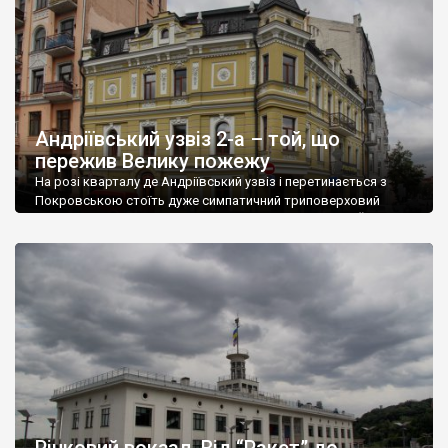
під час сумнозвісної Великої […]
Андріївський узвіз 2-а – той, що
пережив Велику пожежу
На розі кварталу де Андріївський узвіз і перетинається з
Покровською стоїть дуже симпатичний триповерховий
будинок. В першу чергу він цікавий поважним віком. Його
основа датується ще XVIII століттям і це одна із небагатьох
споруд, що пережила Велику подільську пожежу 1811 року.
Колись він належав купцю 2 гільдії Пилипу Лакерді, який у
1813—1814 роках був бургомістром, […]
Річковий вокзал. Від “Ракет” до