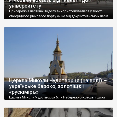
університету
Прибережна частина Подолу використовувалася у якості
своєрідного річкового порту чи не від дохристиянських часів.
Нагадаємо, що річки у давнину були головними
транспортними артеріями. Влітку – по воді. Взимку кригою.
Сухопутні дороги, а швидше «напрямки», були навіть не
другорядними шляхами сполучення. Втім говорити що тоді
тут був порт – досить складно. Це було хаотичне
нагромадження різноманітних […]
Церква Миколи Чудотворця (на воді) –
українське бароко, золотіщє і
«рускіміръ»
Церква Миколи Чудотворця біля Набережно-Хрещатицької
вулиці у Києві – єдиний храм у Європі, шо стоїть просто
посеред водойми. Тобто не на острові (таких вистачає), а
саме посеред води. Відповідно він відомий як храм «на воді»