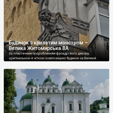
(«на водах»). Храм постав коштом компанії «Укррічфлот» за
сприяння її керівника Миколи Славова. Будівельні роботи
велися упродовж 2003-2004 років. Освятили […]
Будинок з крилатим монстром –
Велика Житомирська 8А
За пластичним проробленням фасаду і його декору,
оригінальною й чіткою композицією будинок на Великій
Житомирській 8А (1912 р побудова) є прекрасним зразком
модерністського трактування форм середньовічного
зодчества в архітектурі Києва. Окрасою цього чималого
шестиповерхового будинку є дивовижна скульптура
жахливої химери, образ якої колись був навіяний
знаменитими творами Віолле-де-Дюка, що прикрашають
всесвітньовідомий собор Нотр-Дам-де-Парі. На жаль […]