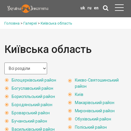
uk
ru
en
Головна
>
Галереї
>
Київська область
Київська область
Білоцерківський район
Києво-Святошинський
район
Богуславський район
Київ
Бориспільський район
Макарівський район
Бородянський район
Миронівський район
Броварський район
Обухівський район
Бучанський район
Поліський район
Васильківський район