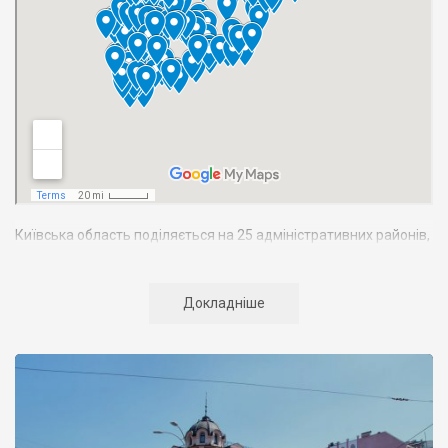
Київська область поділяється на 25 адміністративних районів,
тут розташовано 25 міст, 30 селищ, 1221 село. Найбільші міста:
Біла Церква
, Бровари, Бориспіль,
Фастів
.
Докладніше
Загальна чисельність населення області становить 1850 тис.
осіб. Область утворено 27 лютого 1932 p., але з того часу її
межі кілька разів змінювалися. Нині вона межує на заході з
Житомирською і Вінницькою, на сході – з Полтавською і
Чернігівською, на півдні – з Черкаською областями України, а
на півночі – з Гомельською областю Білорусії.