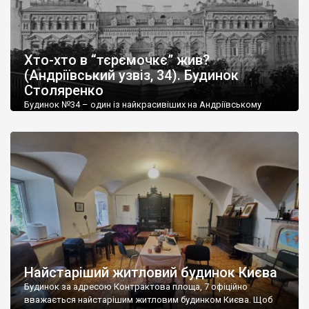
Хто-хто в “тєрємочкє” жив?
(Андріївський узвіз, 34). Будинок
Столяренко
Будинок №34 – один із найкрасивіших на Андріївському
узвозі. Стоїть він одразу ж навпроти знаменитої церкви, що й
дала назву вулиці. Будинок постав у так званому
«московському тєрємному» стилі на замовлення Єфросинії
Столяренко в у 1900-1901 р.р, як прибутковий. Його звели за
проектом архітектора Олександра Хойнацького. Роботи
виконали під керівництвом цивільного інженера Миколи
Вишневського. Через […]
Найстаріший житловий будинок Києва
Будинок за адресою Контрактова площа, 7 офіційно
вважається найстарішим житловим будинком Києва. Щоб