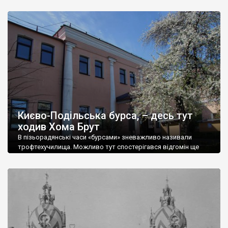
міської залізниці» – система електричного трамвая міста
Києва, відкрита 1 (13) червня 1892 року. Це була перша
електрична трамвайна мережа у тогочасній Російській імперії,
перша на території сучасної України, третя в Східній Європі
після Будапешта (1888) та Праги (1891), і шістнадцята в
Європі. Маємо чим пишатися! Зрозуміло, що для […]
Києво-Подільська бурса, – десь тут
ходив Хома Брут
В пізьорадянські часи «бурсами» зневажливо називали
трофтехучилища. Можливо тут спостерігався відгомін ще
давніх часів, коли «бурсами» називали гуртожитки для бідних
студентів, а останніх, відповідно, – «бурсаками». Бо
прорватися до університетів-інститутів, навіть при
декларованій в СРСР рівності, школярам із віддалених сіл чи
робітничих околиць було непросто. Їм світила лише одна
дорога – до «бурси» (ТУ чи […]