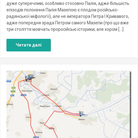
дуже суперечливі, особливо стосовно Палія, адже більшість
епізодів полоніння Палія Мазепою є плодом російсько-
радянської міфології), але не імператора Петра І Кривавого,
адже попередня зрада Петром самого Мазепи (про що вже
три століття мовчать проросійські історики, але хором […]
Читати далі