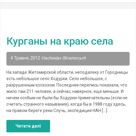
Курганы на краю села
4 Травня, 2012
Viacheslav Shramovych
На западе Житомирской области, неподалеку от Городницы
есть небольшое село Ходурки. Село небольшое, с
разрушенным колхозом. Последняя перепись показала, что
жило там 211 человек, а сейчас, наверное, еще меньше. И
ничем особым не были бы Ходурки примечательны (если не
считать странного называния), когда бы в 1988 году здесь,
на правом береге реки Случь, экспедиция НАН […]
Читати далі