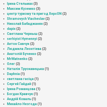
Ірина Стельмах
(3)
Максим Куземко
(3)
центр туризму та пригод ХерсON
(2)
Shramovych Viacheslav
(2)
Николай Бабаджанян
(2)
dapix
(2)
Светлана Черныш
(2)
serhiyist Hymennyi
(2)
Антон Савчук
(2)
Людмила Леонтіева
(2)
Анатолій Бученко
(2)
MrMatnenko
(2)
Олег
(2)
Наталія Трускавецька
(1)
Daphnia
(1)
светлана гасіца
(1)
Сергей Гайдай
(1)
Ірина Романцова
(1)
Богдан Кравчук
(1)
Андрій Коваль
(1)
Михайло Незгода
(1)