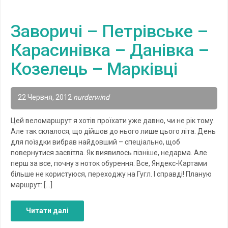
Заворичі – Петрівське –
Карасинівка – Данівка –
Козелець – Марківці
22 Червня, 2012
nurderwind
Цей веломаршрут я хотів проїхати уже давно, чи не рік тому.
Але так склалося, що дійшов до нього лише цього літа. День
для поїздки вибрав найдовший – спеціально, щоб
повернутися засвітла. Як виявилось пізніше, недарма. Але
перш за все, почну з ноток обурення. Все, Яндекс-Картами
більше не користуюся, переходжу на Гугл. І справді! Планую
маршрут: […]
Читати далі