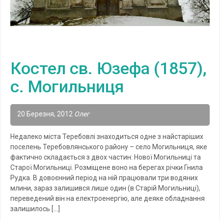
Костел св. Юзефа (1857),
с. Могильниця
20 Березня, 2012
Олег
Недалеко міста Теребовлі знаходиться одне з найстаріших
поселень Теребовлянського району – село Могильниця, яке
фактично складається з двох частин: Нової Могильниці та
Старої Могильниці. Розміщене воно на берегах річки Гнила
Рудка. В довоєнний період на ній працювали три водяних
млини, зараз залишився лише один (в Старій Могильниці),
переведений він на електроенергію, але деяке обладнання
залишилось […]