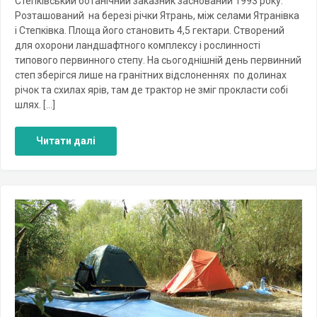
Степківський ботанічний заказник заснований 1993 року.
Розташований на березі річки Ятрань, між селами Ятранівка
і Степківка. Площа його становить 4,5 гектари. Створений
для охорони ландшафтного комплексу і рослинності
типового первинного степу. На сьогоднішній день первинний
степ зберігся лише на гранітних відслоненнях по долинах
річок та схилах ярів, там де трактор не зміг прокласти собі
шлях. […]
Читати далі