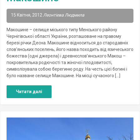
15 Квітня, 2012
Леонтіева Людмила
Макошине – селище міського типу Менського району
Чернігівської області України, розташоване на правому
березі річки Десна. Макошине відноситься до стародавніх
слов’янських поселень, його назва походить від язичеського
божества (одні джерела) і древнєслов’янського Макош –
покровителька родючості та жіночої плодовитості,
символізувала собою берегиню роду. На честь цієї богині і
було назване селище Макошине. На місці сучасного […]
Читати далі