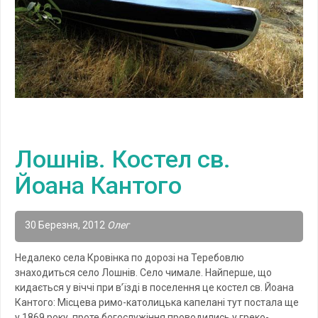
Лошнів. Костел св.
Йоана Кантого
30 Березня, 2012
Олег
Недалеко села Кровінка по дорозі на Теребовлю
знаходиться село Лошнів. Село чимале. Найперше, що
кидається у віччі при в’їзді в поселення це костел св. Йоана
Кантого: Місцева римо-католицька капелані тут постала ще
у 1869 року, проте богослужіння проводились у греко-