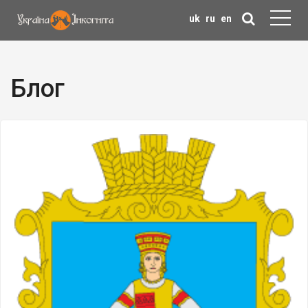
uk
ru
en
Блог