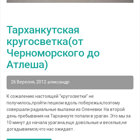
Тарханкутская
кругосветка(от
Черноморского до
Атлеша)
26 Вересня, 2012
александр
К сожалению настоящей “кругосветки” не
получилось,пройти пешком вдоль побережья,поэтому
совершали радиальные вылазки из Оленевки. На второй
день пребывания на Тарханкуте попали в ураган..Это мы за
10 минут до начала урагана,еще довольные и веселые,не
догадываемся,что нас ожидает..