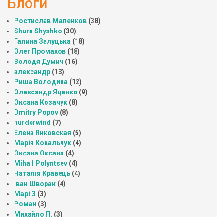
Блоги
Ростислав Маленков
(38)
Shura Shyshko
(30)
Галина Залуцька
(18)
Олег Промахов
(18)
Володя Думич
(16)
александр
(13)
Риша Володина
(12)
Олександр Яценко
(9)
Оксана Козачук
(8)
Dmitry Popov
(8)
nurderwind
(7)
Елена Янковская
(5)
Марія Ковальчук
(4)
Оксана Оксана
(4)
Mihail Polyntsev
(4)
Наталія Кравець
(4)
Іван Шворак
(4)
Марі З
(3)
Роман
(3)
Михайло П.
(3)