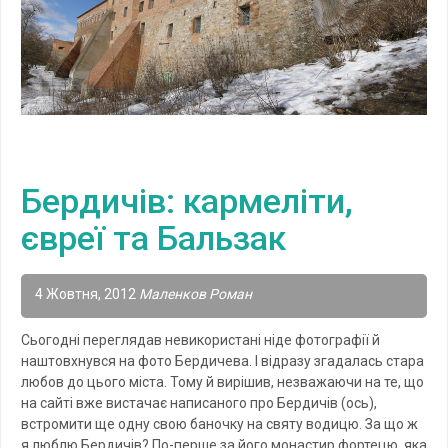
Бердичів: кармеліти,
євреї та Бальзак
4 Жовтня, 2012
Маленков Роман
Сьогодні переглядав невикористані ніде фотографії й
наштовхнувся на фото Бердичева. І відразу згадалась стара
любов до цього міста. Тому й вирішив, незважаючи на те, що
на сайті вже вистачає написаного про Бердичів (ось),
встромити ще одну свою баночку на святу водицю. За що ж
я люблю Бердичів? По-перше за його монастир фортецю, яка