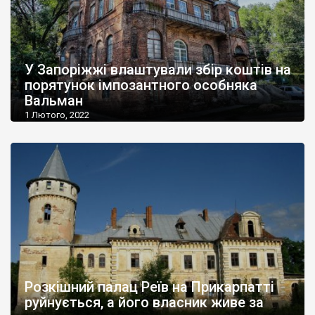
У Запоріжжі влаштували збір коштів на
порятунок імпозантного особняка
Вальман
1 Лютого, 2022
Розкішний палац Реїв на Прикарпатті
руйнується, а його власник живе за