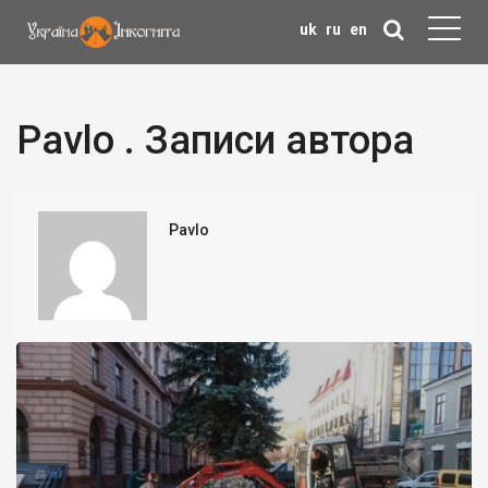
uk
ru
en
Pavlo . Записи автора
Pavlo