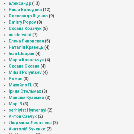
александр
(13)
Риша Володина
(12)
Олександр Яценко
(9)
Dmitry Popov
(8)
Оксана Козачук
(8)
nurderwind
(7)
Елена Янковская
(5)
Наталія Кравець
(4)
Іван Шворак
(4)
Марія Ковальчук
(4)
Оксана Оксана
(4)
Mihail Polyntsev
(4)
Роман
(3)
Михайло П.
(3)
Ірина Стельмах
(3)
Максим Куземко
(3)
Марі З
(3)
serhiyist Hymennyi
(2)
Антон Савчук
(2)
Людмила Леонтіева
(2)
Анатолій Бученко
(2)