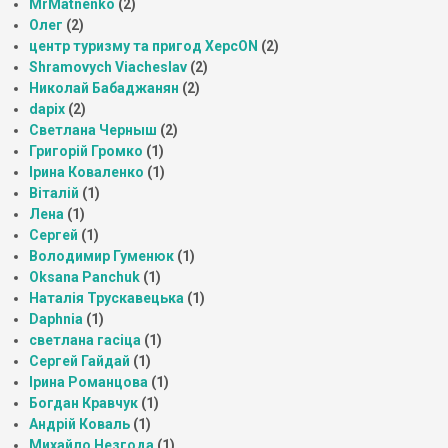
MrMatnenko
(2)
Олег
(2)
центр туризму та пригод ХерсON
(2)
Shramovych Viacheslav
(2)
Николай Бабаджанян
(2)
dapix
(2)
Светлана Черныш
(2)
Григорій Громко
(1)
Ірина Коваленко
(1)
Віталій
(1)
Лена
(1)
Сергей
(1)
Володимир Гуменюк
(1)
Oksana Panchuk
(1)
Наталія Трускавецька
(1)
Daphnia
(1)
светлана гасіца
(1)
Сергей Гайдай
(1)
Ірина Романцова
(1)
Богдан Кравчук
(1)
Андрій Коваль
(1)
Михайло Незгода
(1)