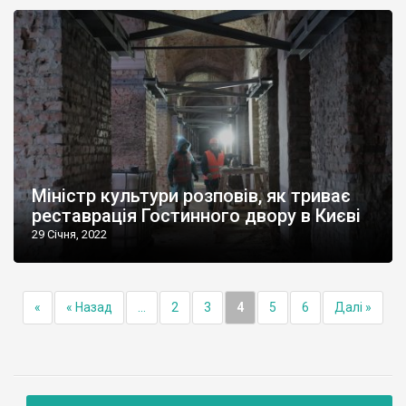
Міністр культури розповів, як триває
реставрація Гостинного двору в Києві
29 Січня, 2022
«
« Назад
...
2
3
4
5
6
Далі »