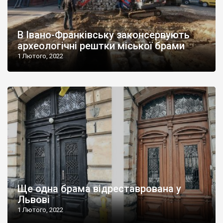
В Івано-Франківську законсервують
археологічні рештки міської брами
1 Лютого, 2022
Ще одна брама відреставрована у
Львові
1 Лютого, 2022