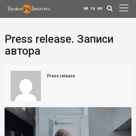
uk
ru
en
Press release. Записи
автора
Press release