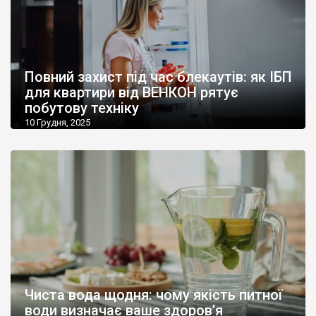
Повний захист під час блекаутів: як ІБП
для квартири від ВЕНКОН рятує
побутову техніку
10 Грудня, 2025
Чиста вода щодня: чому якість питної
води визначає ваше здоров’я