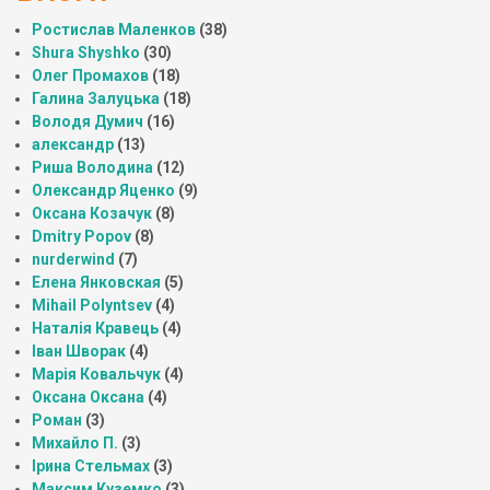
Ростислав Маленков
(38)
Shura Shyshko
(30)
Олег Промахов
(18)
Галина Залуцька
(18)
Володя Думич
(16)
александр
(13)
Риша Володина
(12)
Олександр Яценко
(9)
Оксана Козачук
(8)
Dmitry Popov
(8)
nurderwind
(7)
Елена Янковская
(5)
Mihail Polyntsev
(4)
Наталія Кравець
(4)
Іван Шворак
(4)
Марія Ковальчук
(4)
Оксана Оксана
(4)
Роман
(3)
Михайло П.
(3)
Ірина Стельмах
(3)
Максим Куземко
(3)