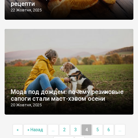
рецепти
22 Жовтня, 2025
Мода под дождем: почему резиновые
сапоги стали маст-хэвом осени
20 Жовтня, 2025
«
« Назад
...
2
3
4
5
6
...