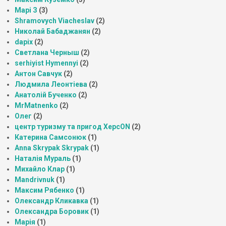
Марі З
(3)
Shramovych Viacheslav
(2)
Николай Бабаджанян
(2)
dapix
(2)
Светлана Черныш
(2)
serhiyist Hymennyi
(2)
Антон Савчук
(2)
Людмила Леонтіева
(2)
Анатолій Бученко
(2)
MrMatnenko
(2)
Олег
(2)
центр туризму та пригод ХерсON
(2)
Катерина Самсонюк
(1)
Anna Skrypak Skrypak
(1)
Наталія Мураль
(1)
Михайло Клар
(1)
Mandrivnuk
(1)
Максим Рябенко
(1)
Олександр Кликавка
(1)
Олександра Боровик
(1)
Марія
(1)